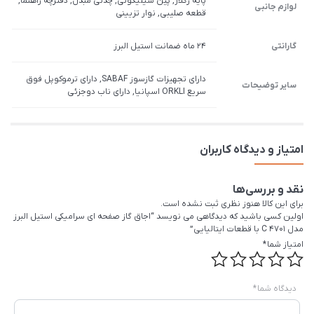
پایه رگلاژ, پین سیلیکونی, چدنی مبدل, دفترچه راهنما,
لوازم جانبی
قطعه صلیبی, نوار تزیینی
گارانتی
24 ماه ضمانت استیل البرز
دارای تجهیزات گازسوز SABAF, دارای ترموکوپل فوق
سایر توضیحات
سریع ORKLI اسپانیا, دارای ناب دوجزئی
امتیاز و دیدگاه کاربران
نقد و بررسی‌ها
برای این کالا هنوز نظری ثبت نشده است.
اولین کسی باشید که دیدگاهی می نویسد “اجاق گاز صفحه ای سرامیکی استیل البرز
مدل C 4701 با قطعات ایتالیایی”
امتیاز شما
*
دیدگاه شما
*