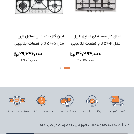
اجاق گاز صفحه ای استیل البرز
اجاق گاز صفحه ای استیل البرز
اجاق 
مدل S 5904 با قطعات ایتالیایی
مدل S 5905 با قطعات ایتالیایی
مدل S 5906 با قطعات ایتالیا
29,646,000
36,394,000
39,060,000
47,950,000
تحویل اکسپرس
پشتیبانی آنلاین
پرداخت در محل
7 روز ضمانت بازگشت
ضمانت اصل بودن کالا
دریافت تخفیف‌ها و مطالب آموزشی با عضویت در خبرنامه: