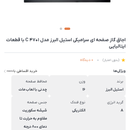
اجاق گاز صفحه ای سرامیکی استیل البرز مدل C 4701 با قطعات
ایتالیایی
0 دیدگاه
(بدون امتیاز)
خرید اقساطی با
ویژگی‌ها
برند
وزن
محافظ صفحه
استیل البرز
16
چدنی با لعاب مات
گرید انرژی
نوع فندک
جنس صفحه
A
الکتریکی
شیشه سکوریت
مقاوم به حرارت تا
دمای 800 درجه