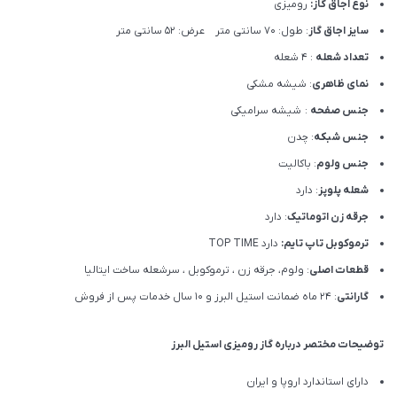
نوع اجاق گاز:
رومیزی
سایز اجاق گاز
: طول: 70 سانتی متر عرض: 52 سانتی متر
تعداد شعله
: 4 شعله
نمای ظاهری
: شیشه مشکی
جنس صفحه
: شیشه سرامیکی
جنس شبکه
: چدن
جنس ولوم
: باکالیت
شعله پلوپز
: دارد
جرقه زن اتوماتیک
: دارد
ترموکوبل تاپ تایم:
دارد TOP TIME
قطعات اصلی
: ولوم، جرقه زن ، ترموکوبل ، سرشعله ساخت ایتالیا
گارانتی
: 24 ماه ضمانت استیل البرز و 10 سال خدمات پس از فروش
توضیحات مختصر درباره گاز رومیزی استیل البرز
دارای استاندارد اروپا و ایران