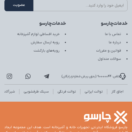
خدمات‌چارسو
خدمات‌چارسو
تماس با ما
خرید اقساطی لوازم آشپزخانه
درباره ما
رویه ارسال سفارش
قوانین و مقررات
رویه‌های بازگشت
سوالات متداول
تلفن: 90000044 (بدون پیش شماره و رایگان)
اجاق گاز
توالت ایرانی
توالت فرنگی
سینک ظرفشویی
شیرآلات
چارسو فروشگاه اینترنتی تجهیزات خانه و آشپزخانه است. هدف این مجموعه ایجاد