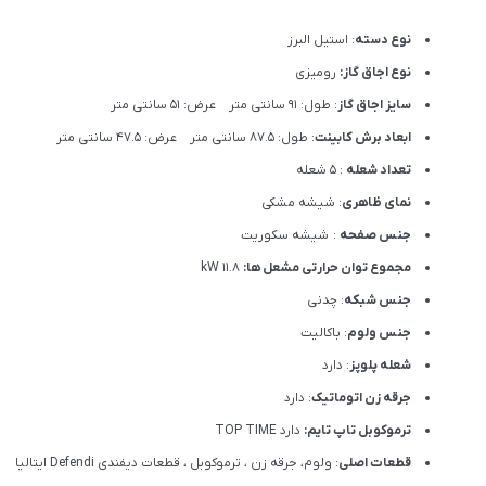
نوع دسته
: استیل البرز
نوع اجاق گاز:
رومیزی
سایز اجاق گاز
: طول: 91 سانتی متر عرض: 51 سانتی متر
ابعاد برش کابینت
: طول: 87.5 سانتی متر عرض: 47.5 سانتی متر
تعداد شعله
: 5 شعله
نمای ظاهری
: شیشه مشکی
جنس صفحه
: شیشه سکوریت
مجموع توان حرارتی مشعل ها:
11.8 kW
جنس شبکه
: چدنی
جنس ولوم
: باکالیت
شعله پلوپز
: دارد
جرقه زن اتوماتیک
: دارد
ترموکوبل تاپ تایم:
دارد TOP TIME
قطعات اصلی
: ولوم، جرقه زن ، ترموکوبل ، قطعات دیفندی Defendi ایتالیا