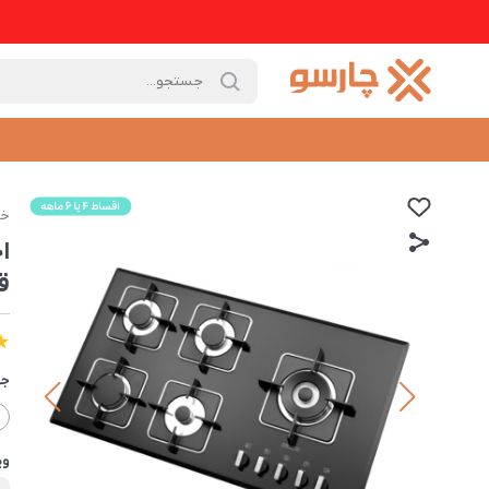
خا
ق
جه
وی