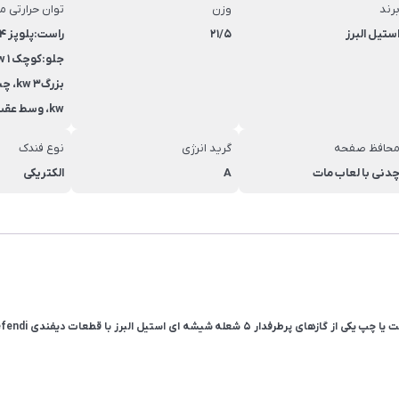
رند
وزن
توان حرارتی م
ستیل البرز
21/5
kw، وسط عقب:متوسط 1/9 kw
حافظ صفحه
گرید انرژی
نوع فندک
دنی با لعاب مات
A
الکتریکی