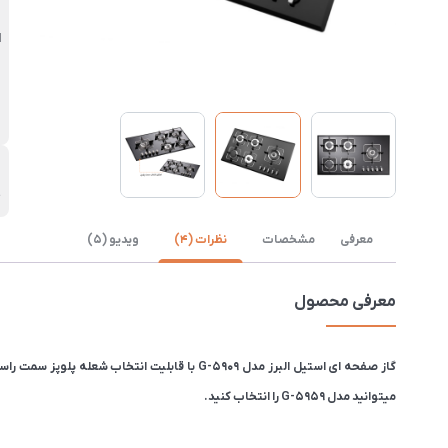
ب
ا
م
چ
معرفی
مشخصات
نظرات (4)
ویدیو (5)
معرفی محصول
میتوانید مدل G-5959 را انتخاب کنید.