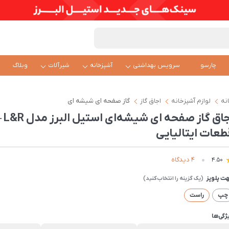
چارسو
سرویس بهداشتی
آشپزخانه
شیرآلات
وبلاگ
نه
لوازم آشپزخانه
اجاق گاز
گاز صفحه ای شیشه ای
طعات ایتالیایی
4 دیدگاه
4.50
ت پلوپز
چپ
راست
ژگی‌ها