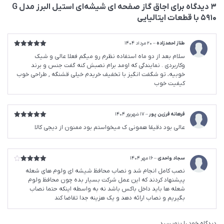
3 دیدگاه برای
اجاق گاز صفحه ای شیشه‌ای استیل البرز مدل G
5910 با قطعات ایتالیایی
طناز احمدزاده
–
20 مرداد 1404
امتیاز
5
از
سلام بعد از دو ماه استفاده نظرم رو میگم فعلا عالی و شیک
5
وکاربردی . نمایندگی که اومد برام نصبش کنه گفت جنس و برند
خوبیه، تو شگفت انگیز با تخفیف خریدم خیلی قشنگه , طراحی خوب
کیفیت خوب
فرهانه فرزین پور
–
17 شهریور 1404
امتیاز
5
از
عالی بود دقیقا همونی ک میخواستم بود ممنون از دیجی کالا
5
سجاد واحدی
–
16 مهر 1404
امتیاز
4
نصب کامل انجام شد و نصاب محافظ شیشه ای ولوم های شعله
از 5
پیشنهاد کردند که این عمل شرکت بسیار بده چون محافظ ولوم‌
شعله ها باید داخل باکس باشد نه به واسطه اینکه حتما نصاب
بگیریم و نصاب ارائه دهد و یک هزینه جدا تقاضا کند
دیدگاه خود را بنویسید