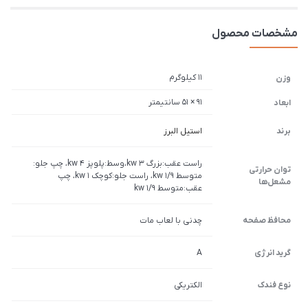
مشخصات محصول
11 کیلوگرم
وزن
91 × 51 سانتیمتر
ابعاد
برند
استیل البرز
راست عقب:بزرگ 3 kw،وسط:پلوپز 4 kw، چپ جلو:
توان حرارتی
متوسط 1/9 kw، راست جلو:کوچک 1 kw، چپ
مشعل‌ها
عقب:متوسط 1/9 kw
محافظ صفحه
چدنی با لعاب مات
گرید انرژی
A
نوع فندک
الکتریکی