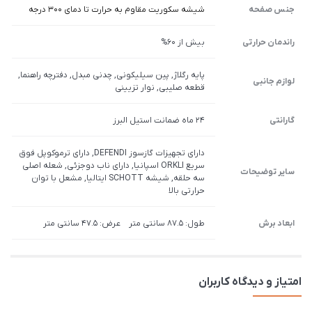
جنس صفحه
شیشه سکوریت مقاوم به حرارت تا دمای 300 درجه
راندمان حرارتی
بیش از 60%
پایه رگلاژ, پین سیلیکونی, چدنی مبدل, دفترچه راهنما,
لوازم جانبی
قطعه صلیبی, نوار تزیینی
گارانتی
24 ماه ضمانت استیل البرز
دارای تجهیزات گازسوز DEFENDI, دارای ترموکوپل فوق
سریع ORKLI اسپانیا, دارای ناب دوجزئی, شعله اصلی
سایر توضیحات
سه حلقه, شیشه SCHOTT ایتالیا, مشعل با توان
حرارتی بالا
ابعاد برش
طول: 87.5 سانتی متر عرض: 47.5 سانتی متر
امتیاز و دیدگاه کاربران