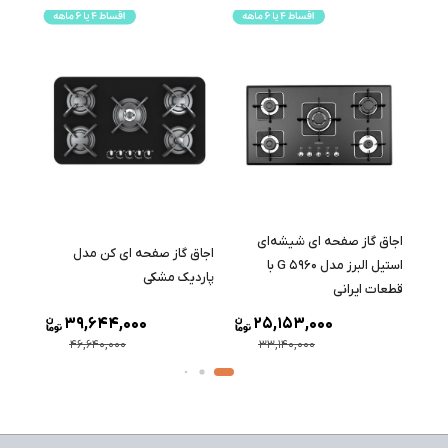
اجاق گاز صفحه ای شیشه‌ای
اجاق گاز صفحه ای کن مدل
اجاق 
استیل البرز مدل G 5960 با
پاردیک مشکی
اخوان مد
قطعات ایرانی
39,644,000
25,153,000
46,640,000
33,140,000