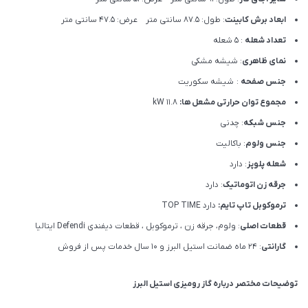
ابعاد برش کابینت
: طول: 87.5 سانتی متر عرض: 47.5 سانتی متر
تعداد شعله
: 5 شعله
نمای ظاهری
: شیشه مشکی
جنس صفحه
: شیشه سکوریت
مجموع توان حرارتی مشعل ها:
11.8 kW
جنس شبکه
: چدنی
جنس ولوم
: باکالیت
شعله پلوپز
: دارد
جرقه زن اتوماتیک
: دارد
ترموکوبل تاپ تایم:
دارد TOP TIME
قطعات اصلی
: ولوم، جرقه زن ، ترموکوبل ، قطعات دیفندی Defendi ایتالیا
گارانتی
: 24 ماه ضمانت استیل البرز و 10 سال خدمات پس از فروش
توضیحات مختصر درباره گاز رومیزی استیل البرز