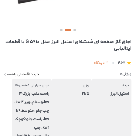
اجاق گاز صفحه ای شیشه‌ای استیل البرز مدل G 5910 با قطعات
ایتالیایی
3 دیدگاه
4.67
خرید اقساطی با
ویژگی‌ها
برند
وزن
توان حرارتی مشعل‌ها
استیل البرز
21/5
راست عقب:بزرگ 3
kw،وسط:پلوپز 4 kw،
چپ جلو: متوسط 1/9
kw، راست جلو:کوچک
1 kw، چپ