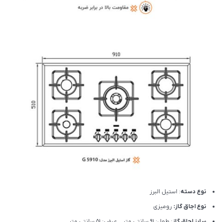
نوع دسته
: استیل البرز
نوع اجاق گاز:
رومیزی
سایز اجاق گاز
: طول: 91 سانتی متر عرض: 51 سانتی متر