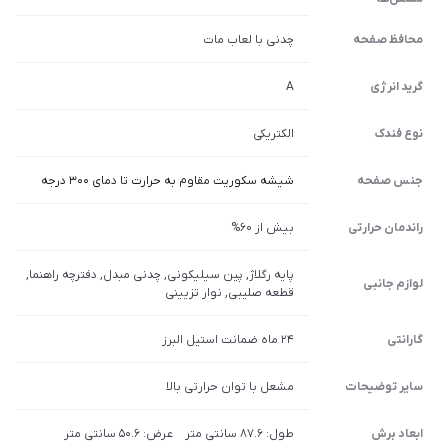
محافظ صفحه
چدنی با لعاب مات
گرید انرژی
A
نوع فندک
الکتریکی
جنس صفحه
شیشه سکوریت مقاوم به حرارت تا دمای 300 درجه
راندمان حرارتی
بیش از 60%
پایه رگلاژ, پین سیلیکونی, چدنی مبدل, دفترچه راهنما,
لوازم جانبی
قطعه صلیبی, نوار تزیینی
گارانتی
24 ماه ضمانت استیل البرز
سایر توضیحات
مشعل با توان حرارتی بالا
ابعاد برش
طول: 87.6 سانتی متر عرض: 50.6 سانتی متر