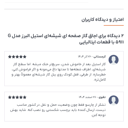
امتیاز و دیدگاه کاربران
2 دیدگاه برای
اجاق گاز صفحه ای شیشه‌ای استیل البرز مدل G
5911 با قطعات ایتالیایی
گرجستانی
–
26 آذر 1404
امتیاز
5
از
گاز استیل بعد از خاموش شدن، سریع‌تر خنک میشه. اما سطح گاز
5
شیشه‌ای، اطراف شعله‌ها تا مدتها داغ می‌مونه و اگر فراموش کنی،
خطرسازه. از طرفی، قفل کودک روی پنل گاز شیشه‌ای معمولاً بهتر و
کامل‌تره.
تقوی
–
27 اسفند 1404
امتیاز
5
از
تشکر از چارسو فقط چون وضعیت حمل و نقل در کشور مناسب
5
نیست، ارسال کننده باید برچسب شکستنی رو نصب کنه. شاید بهش
توجه کنن.