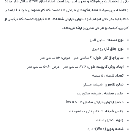
یکی از محصولات پیشرفته و مدرن این برند است.
ابعاد اجاق 91×53 سانتی‌متر بوده
و فاصله بین سرشعله‌ها به‌گونه‌ای طراحی شده است که کار همزمان با چند قابلمه یا
ماهیتابه به‌راحتی انجام شود. توان حرارتی شعله‌ها ۱۱.۵ کیلووات است که ترکیبی از
کارایی، کیفیت و طراحی مدرن را ارائه می‌دهد.
نوع دسته
: استیل البرز
نوع اجاق گاز:
رومیزی
سایز اجاق گاز
: طول: 91 سانتی متر عرض: 53 سانتی متر
ابعاد برش کابینت
: طول: 87.6 سانتی متر عرض: 50.6 سانتی متر
تعداد شعله
: 5 شعله
نمای ظاهری
: شیشه مشکی
جنس صفحه
: شیشه سکوریت
مجموع توان حرارتی مشعل ها:
11.5 kW
جنس شبکه
: شبکه چدنی جداشونده
ولوم
: کنترل کننده
شعله پلوپز (Wok)
: دارد