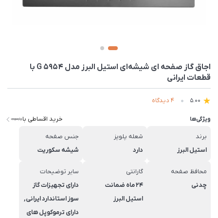
اجاق گاز صفحه ای شیشه‌ای استیل البرز مدل G 5954 با
قطعات ایرانی
4 دیدگاه
5.00
خرید اقساطی با
ویژگی‌ها
برند
شعله پلوپز
جنس صفحه
استیل البرز
دارد
شیشه سکوریت
محافظ صفحه
گارانتی
سایر توضیحات
چدنی
24 ماه ضمانت
دارای تجهیزات گاز
استیل البرز
سوز استاندارد ایرانی,
دارای ترموکوپل های