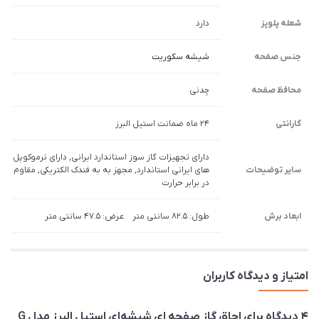
شعله پلوپز
دارد
جنس صفحه
شیشه سکوریت
محافظ صفحه
چدنی
گارانتی
24 ماه ضمانت استیل البرز
دارای تجهیزات گاز سوز استاندارد ایرانی, دارای ترموکوپل
سایر توضیحات
های ایرانی استاندارد, مجهز به به فندک الکتریکی, مقاوم
در برابر حرارت
ابعاد برش
طول: 82.5 سانتی متر عرض: 47.5 سانتی متر
امتیاز و دیدگاه کاربران
4 دیدگاه برای
اجاق گاز صفحه ای شیشه‌ای استیل البرز مدل G