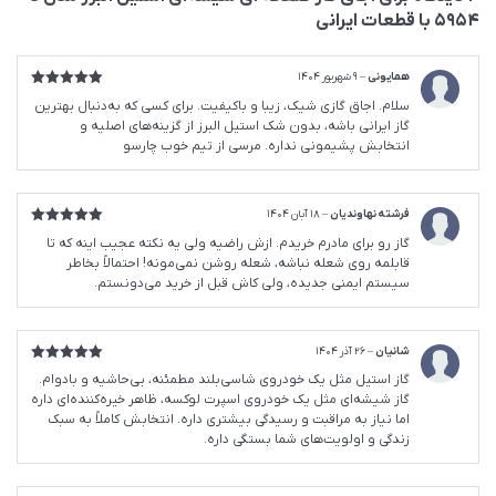
5954 با قطعات ایرانی
همایونی
–
9 شهریور 1404
امتیاز
5
از
سلام. اجاق گازی شیک، زیبا و باکیفیت. برای کسی که به‌دنبال بهترین
5
گاز ایرانی باشه، بدون شک استیل البرز از گزینه‌های اصلیه و
انتخابش پشیمونی نداره. مرسی از تیم خوب چارسو
فرشته نهاوندیان
–
18 آبان 1404
امتیاز
5
از
گاز رو برای مادرم خریدم. ازش راضیه ولی یه نکته عجیب اینه که تا
5
قابلمه روی شعله نباشه، شعله روشن نمی‌مونه! احتمالاً بخاطر
سیستم ایمنی جدیده، ولی کاش قبل از خرید می‌دونستم.
شانیان
–
26 آذر 1404
امتیاز
5
از
گاز استیل مثل یک خودروی شاسی‌بلند مطمئنه، بی‌حاشیه و بادوام.
5
گاز شیشه‌ای مثل یک خودروی اسپرت لوکسه، ظاهر خیره‌کننده‌ای داره
اما نیاز به مراقبت و رسیدگی بیشتری داره. انتخابش کاملاً به سبک
زندگی و اولویت‌های شما بستگی داره.