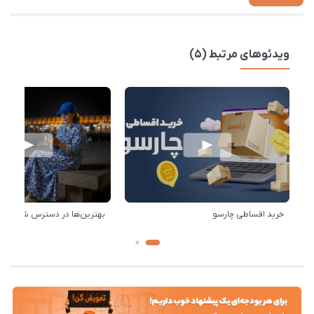
ویدئوهای مرتبط (5)
خرید اقساطی چارسو
بهترین‌ها در دسترس شماست!