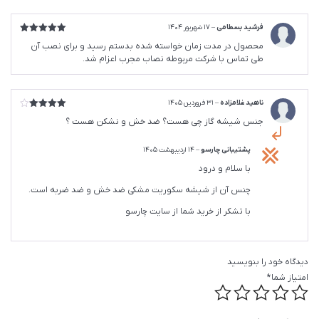
فرشید بسطامی
–
17 شهریور 1404
امتیاز
5
از
محصول در مدت زمان خواسته شده بدستم رسید و برای نصب آن
5
طی تماس با شرکت مربوطه نصاب مجرب اعزام شد.
ناهید غلامزاده
–
31 فروردین 1405
امتیاز
4
جنس شیشه گاز چی هست؟ ضد خش و نشکن هست ؟
از 5
پشتیبانی چارسو
–
14 اردیبهشت 1405
با سلام و درود
چنس آن از شیشه سکوریت مشکی ضد خش و ضد ضربه است.
با تشکر از خرید شما از سایت چارسو
دیدگاه خود را بنویسید
امتیاز شما
*