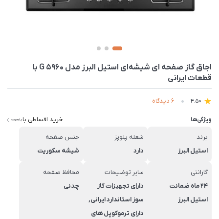
اجاق گاز صفحه ای شیشه‌ای استیل البرز مدل G 5960 با
قطعات ایرانی
6 دیدگاه
4.50
خرید اقساطی با
ویژگی‌ها
برند
شعله پلوپز
جنس صفحه
استیل البرز
دارد
شیشه سکوریت
گارانتی
سایر توضیحات
محافظ صفحه
24 ماه ضمانت
دارای تجهیزات گاز
چدنی
استیل البرز
سوز استاندارد ایرانی,
دارای ترموکوپل های