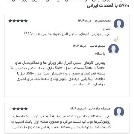
5960 با قطعات ایرانی
نصرت عزیزی
–
1 مرداد 1404
امتیاز
5
از
سلام
5
یکی از بهترین گازهای استیل البرز کدوم مدلش هست؟؟؟؟
نسیم طالبی
–
1 مرداد 1404
با سلام
بهترین گازهای استیل البرزاز نظر ویژگی ها و عملکردمدل های
S5959 و S5910 هستند. مدل S5959 دارای بدنه استیل ضدخش، 5
شعله قدرتمند و سطح ولوم شیبدار است. مدل S5910 نیز با
قطعات ایتالیایی دیفندی، پلوپز وک و شعله شف برای آشپزی
حرفه ای مناسب است.
صدیقه مرادخانی
–
9 شهریور 1404
امتیاز
4
یکی از مشکلاتی که من داشتم مربوط به آب‌بندی دور سرشعله‌ها و
از 5
روغن‌گیرها بود. آب نشت می‌کرد و همون هفته اول باعث آسیب به
کابینت شد. بهتره خریداران هنگام نصب به این موضوع دقت کنن.