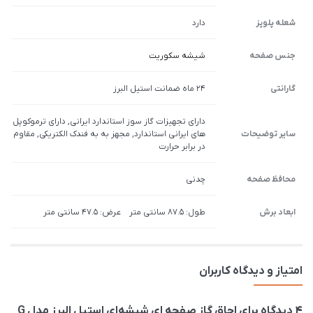
شعله پلوپز
دارد
جنس صفحه
شیشه سکوریت
گارانتی
24 ماه ضمانت استیل البرز
دارای تجهیزات گاز سوز استاندارد ایرانی, دارای ترموکوپل
سایر توضیحات
های ایرانی استاندارد, مجهز به به فندک الکتریکی, مقاوم
در برابر حرارت
محافظ صفحه
چدنی
ابعاد برش
طول: 87.5 سانتی متر عرض: 47.5 سانتی متر
امتیاز و دیدگاه کاربران
4 دیدگاه برای
اجاق گاز صفحه ای شیشه‌ای استیل البرز مدل G