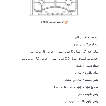
نوع دسته
: استیل البرز
نوع اجاق گاز:
رومیزی
سایز اجاق گاز
: طول: 59 سانتی متر عرض: 51 سانتی متر
ابعاد برش کابینت
: طول: 56.5 سانتی متر عرض: 47.5 سانتی متر
تعداد شعله
: 4 شعله
نمای ظاهری
: استیل
جنس صفحه
: استنلس استیل
مجموع توان حرارتی مشعل ها:
8.4 kW
جنس شبکه
: چدنی
جنس ولوم
: باکالیت شیب دار