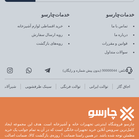
خدمات‌چارسو
خدمات‌چارسو
تماس با ما
خرید اقساطی لوازم آشپزخانه
درباره ما
رویه ارسال سفارش
قوانین و مقررات
رویه‌های بازگشت
سوالات متداول
تلفن: 90000044 (بدون پیش شماره و رایگان)
اجاق گاز
توالت ایرانی
توالت فرنگی
سینک ظرفشویی
شیرآلات
چارسو فروشگاه اینترنتی تجهیزات خانه و آشپزخانه است. هدف این مجموعه ایجاد
کامل‌ترین سرویس آنلاین خرید تجهیزات خانگی است که در آن به تمام جوانب یک خرید
مطمئن توجه شده باشد. در همین راستا ضمانت 7 روزه‌ی بازگشت کالا، ضمانت اصالت