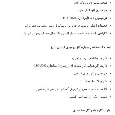
شعله پلوپز
: دارد ، وُک wok
جرقه زن اتوماتیک
: دارد
ترموکوبل تاپ تایم:
دارد TOP TIME
قطعات اصلی
: ولوم، جرقه زن ، ترموکوبل ، سرشعله ساخت ایرانی
گارانتی
: 24 ماه ضمانت استیل البرز و 10 سال خدمات پس از فروش
توضیحات مختصر درباره گاز رومیزی استیل البرز
دارای استاندارد اروپا و ایران
دارنده گواهینامه گاز صفحه ای از سری استاندارد ISO 9001
فروش در بازارهای خارجی
دارای 24 ماه ضمانت
10 سال خدمات پس از فروش گسترده در سراسر کشور
نصب رایگان در سراسر کشور
تفاوت گاز مبله و گاز صفحه ای