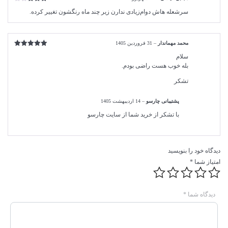
امتیاز
سرشعله هاش دوام‌زیادی ندارن زیر چند ماه رنگشون تغییر کرده.
3
از 5
محمد مهماندار
–
31 فروردین 1405
امتیاز
5
از
سلام
5
بله خوب هست راضی بودم.
تشکر
پشتیبانی چارسو
–
14 اردیبهشت 1405
با تشکر از خرید شما از سایت چارسو
دیدگاه خود را بنویسید
امتیاز شما
*
دیدگاه شما
*