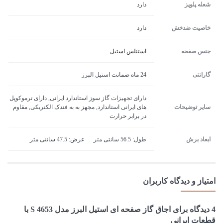
شعله پلوپز
دارد
خاصیت ضدخش
دارد
جنس صفحه
استنلس استیل
گارانتی
24 ماه ضمانت استیل البرز
دارای تجهیزات گاز سوز استاندارد ایرانی, دارای ترموکوپل
سایر توضیحات
های ایرانی استاندارد, مجهز به به فندک الکتریکی, مقاوم
در برابر حرارت
ابعاد برش
طول: 56.5 سانتی متر عرض: 47.5 سانتی متر
امتیاز و دیدگاه کاربران
4 دیدگاه برای
اجاق گاز صفحه ای استیل البرز مدل S 4653 با
قطعات ایرانی