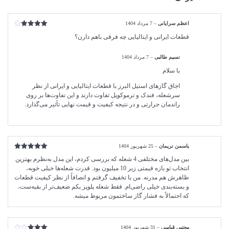
اعظم سرایانی
–
7 مرداد 1404
امتیاز
4
قطعات ایرانی و ایتالیایی چه فرقی باهم دارن؟
از 5
نسیم طالبی
–
7 مرداد 1404
با سلام
اجاق گازهای استیل البرز با قطعات ایتالیایی و ایرانی از نظر
سرشعله، فندک و ترموکوپل تفاوت دارند و این تفاوت‌ها بر روی
راندمان حرارتی و در نتیجه کیفیت و قیمت نهایی تأثیر می‌گذارد.
یاسمن نریمان
–
25 شهریور 1404
امتیاز
5
از
بین مدل‌های مختلفی 4 شعله که بررسی کردم، این مدل به‌نظرم بهترین
5
انتخاب تو بازه قیمتی زیر 10 میلیون بود. قدرت شعله‌ها خیلی خوبه،
ظاهرش هم مدرنه. من با تخفیف گرفتم و انصافاً از نظر کیفیت قطعات
و بسته‌بندی خیلی راضی‌ام. فقط شعله پلوپز یکم ضعیف‌تر از بقیه‌ست،
که احتمالاً به فشار گاز ساختمون مربوط میشه.
مجتبی قیاسی
–
31 شهریور 1404