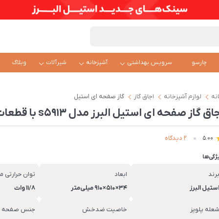
چارسو
سرویس بهداشتی
آشپزخانه
شیرآلات
وبلاگ
نه
لوازم آشپزخانه
اجاق گاز
گاز صفحه ای استیل
اق گاز صفحه ای استیل البرز مدل s5913 با قطعات ایتالیایی
2 دیدگاه
5.00
ژگی‌ها
رند
ابعاد
توان حرارتی م
ستیل البرز
34×510×910 میلی‌متر
۱۱/۸ وات
عله پلوپز
خاصیت ضدخش
جنس صفحه