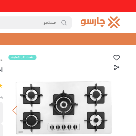
خا
اج
وی
ب
ا
ش