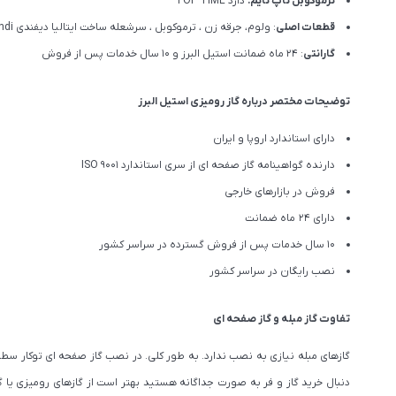
ترموکوبل تاپ تایم:
دارد TOP TIME
قطعات اصلی
: ولوم، جرقه زن ، ترموکوبل ، سرشعله ساخت ایتالیا دیفندی Defendi ، کارایی بالا(High Efficency)
گارانتی
: 24 ماه ضمانت استیل البرز و 10 سال خدمات پس از فروش
توضیحات مختصر درباره گاز رومیزی استیل البرز
دارای استاندارد اروپا و ایران
دارنده گواهینامه گاز صفحه ای از سری استاندارد ISO 9001
فروش در بازارهای خارجی
دارای 24 ماه ضمانت
10 سال خدمات پس از فروش گسترده در سراسر کشور
نصب رایگان در سراسر کشور
تفاوت گاز مبله و گاز صفحه ای
گازهای مبله نیازی به نصب ندارد. به طور کلی. در نصب گاز صفحه ای توکار سطح ک
دنبال خرید گاز و فر به صورت جداگانه هستید بهتر است از گازهای رومیزی یا گاز