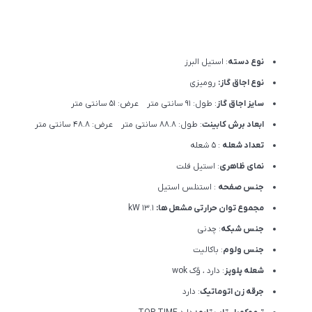
نوع دسته
: استیل البرز
نوع اجاق گاز:
رومیزی
سایز اجاق گاز
: طول: 91 سانتی متر عرض: 51 سانتی متر
ابعاد برش کابینت
: طول: 88.8 سانتی متر عرض: 48.8 سانتی متر
تعداد شعله
: 5 شعله
نمای ظاهری
: استیل فلت
جنس صفحه
: استنلس استیل
مجموع توان حرارتی مشعل ها:
13.1 kW
جنس شبکه
: چدنی
جنس ولوم
: باکالیت
شعله پلوپز
: دارد ، وُک wok
جرقه زن اتوماتیک
: دارد