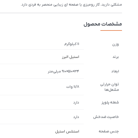
مشکلی دارید، گاز رومیزی یا صفحه ای زیبایی منحصر به فردی دارد.
مشخصات محصول
11 کیلوگرم
وزن
برند
استیل البرز
ابعاد
34×510×910 میلی‌متر
توان حرارتی
۱۱/۸ وات
مشعل‌ها
شعله پلوپز
دارد
خاصیت ضدخش
دارد
جنس صفحه
استنلس استیل