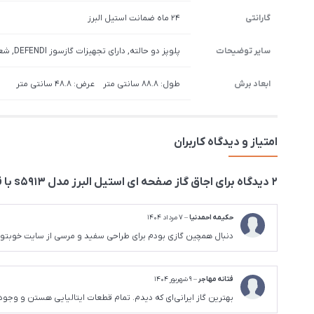
گارانتی
24 ماه ضمانت استیل البرز
سایر توضیحات
پلوپز دو حالته, دارای تجهیزات گازسوز DEFENDI, شعله اصلی سه حلقه, مجهز به به فندک الکتریکی, مقاوم در برابر حرارت
ابعاد برش
طول: 88.8 سانتی متر عرض: 48.8 سانتی متر
امتیاز و دیدگاه کاربران
2 دیدگاه برای
اجاق گاز صفحه ای استیل البرز مدل s5913 با قطعات ایتالیایی
حکیمه احمدنیا
–
7 مرداد 1404
دنبال همچین گازی بودم برای طراحی سفید و مرسی از سایت خوبت
فتانه مهاجر
–
9 شهریور 1404
بهترین گاز ایرانی‌ای که دیدم. تمام قطعات ایتالیایی هستن و وجود ۵ شعله Chef باعث می‌شه حرارت کاملاً یکنواخت پخش بشه و کنترل دقیق شعله داشته باشید. برای آشپزی حرفه‌ای انتخاب عالی‌ای