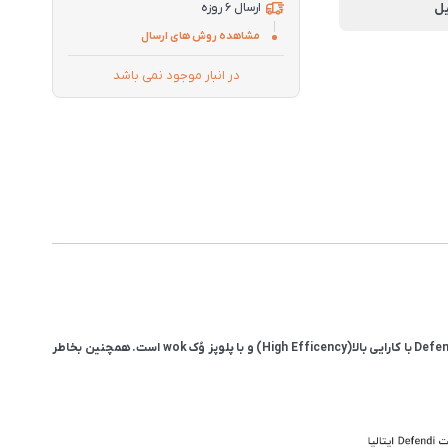
ل
ارسال 6 روزه
مشاهده روش های ارسال
در انبار موجود نمی باشد
گاز صفحه ای استیل پنج شعله استیل البرز مدل S-5913 با صفحه فلت استیل یکی از جدیدترین مدل های گاز استیل البرز است. این گاز دارای قطعات ایتالیایی دیفندی Defendi با کارایی بالا(High Efficency) و با پلوپز وُک wok است. همچنین بخاطر