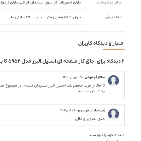
سایر توضیحات
دارای تجهیزات گاز سوز استاندارد ایرانی, دارای ترموک
ابعاد برش
طول: 87.6 سانتی متر عرض: 49.9 سانتی متر
امتیاز و دیدگاه کاربران
2 دیدگاه برای
اجاق گاز صفحه ای استیل البرز مدل S 5952 با قطعات ایرانی
ساناز فراموشی
–
31 شهریور 1404
تا حالا از خرید محصولات استیل البرز پشیمان نشدم. در مجموع
پخش کن مناسبه.
زهرا سادات موسوی
–
24 آبان 1404
طبق تصویر و عالی
دیدگاه خود را بنویسید