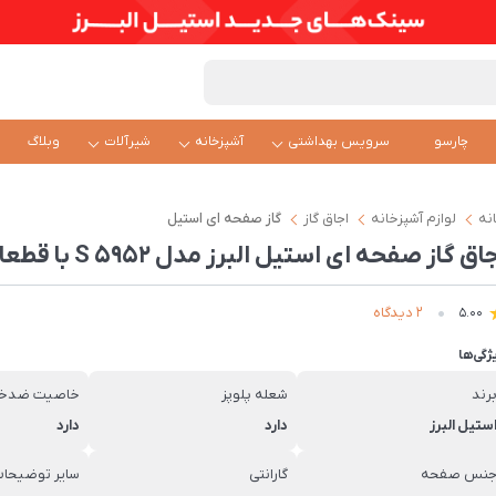
چارسو
سرویس بهداشتی
آشپزخانه
شیرآلات
وبلاگ
نه
لوازم آشپزخانه
اجاق گاز
گاز صفحه ای استیل
اق گاز صفحه ای استیل البرز مدل S 5952 با قطعات ایرانی
2 دیدگاه
5.00
ژگی‌ها
رند
شعله پلوپز
خاصیت ضد
ستیل البرز
دارد
دارد
نس صفحه
گارانتی
سایر توضیحا