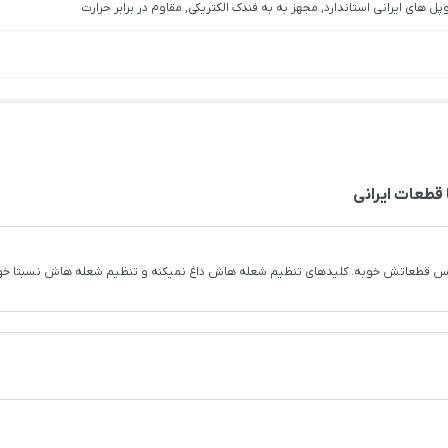
وپل های ایرانی استاندارد, مجهز به به فندک الکتریکی, مقاوم در برابر حرارت
 جنس قطعاتش خوبه. کلیدهای تنظیم شعله هاش داغ نمیکنه و تنظیم شعله هاش نسبتا خو