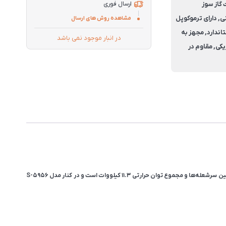
 گاز سوز
ارسال فوری
نی, دارای ترموکوپل
مشاهده روش های ارسال
تاندارد, مجهز به
در انبار موجود نمی باشد
یکی, مقاوم در
«گاز صفحه‌ای استیل پنج‌شعله استیل البرز مدل S-5952 با قطعات گازسوز باکیفیت ایرانی و وزن ۲۰ کیلوگرم، دارای ابعاد بزرگ ۹۱×۵۲ سانتی‌متر برای ایجاد فاصله مناسب بین سرشعله‌ها و مجموع توان حرارتی ۱۱.۳ کیلووات است و در کنار مدل S-5956