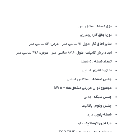
نوع دسته
: استیل البرز
نوع اجاق گاز:
رومیزی
سایز اجاق گاز
: طول: 91 سانتی متر عرض: 52 سانتی متر
ابعاد برش کابینت
: طول: 87.6 سانتی متر عرض: 49.9 سانتی متر
تعداد شعله
: 5 شعله
نمای ظاهری
: استیل
جنس صفحه
: استنلس استیل
مجموع توان حرارتی مشعل ها:
11.3 kW
جنس شبکه
: چدنی
جنس ولوم
: باکالیت
شعله پلوپز
: دارد
جرقه زن اتوماتیک
: دارد