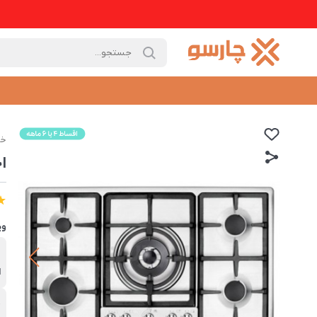
خا
اج
وی
ب
ا
ج