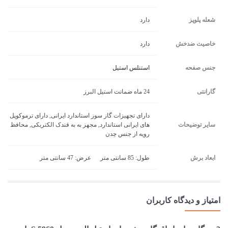
شعله پلوپز
دارد
خاصیت ضدخش
دارد
جنس صفحه
استنلس استیل
گارانتی
24 ماه ضمانت استیل البرز
دارای تجهیزات گاز سوز استاندارد ایرانی, دارای ترموکوپل
سایر توضیحات
های ایرانی استاندارد, مجهز به به فندک الکتریکی, محافظ
رویه از جنس چدن
ابعاد برش
طول: 85 سانتی متر عرض: 47 سانتی متر
امتیاز و دیدگاه کاربران