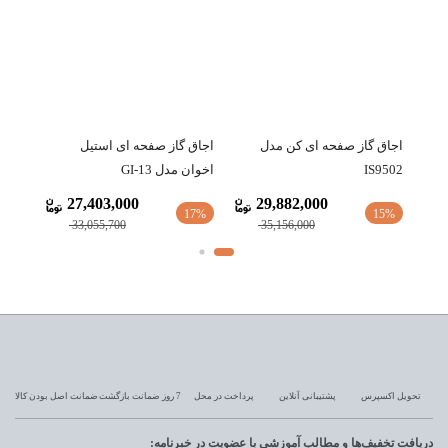
اجاق گاز صفحه ای کن مدل
اجاق گاز صفحه ای استیل
اجاق 
IS9502
اخوان مدل GI-13
اخوان م
27,403,000
29,882,000
17%
17%
15%
33,055,700
35,156,000
تحویل اکسپرس
پشتیبانی آنلاین
پرداخت در محل
7 روز ضمانت بازگشت
ضمانت اصل بودن کالا
دریافت تخفیف‌ها و مطالب آموزشی با عضویت در خبرنامه: