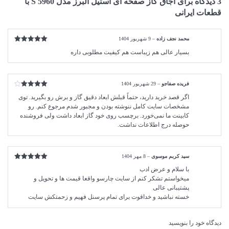
3 دیدگاه برای
اجاق گاز صفحه ای استیل البرز مدل S 5960 با
قطعات ایرانی
محمد نجف زاده
–
9 شهریور 1404
امتیاز
5
از
بسیار عالی هم زیباست هم کیفیت مطلوبی داره
5
فریده صفاجو
–
29 شهریور 1404
امتیاز
4
اگر قصد خرید دارید، حتماً قبلش ابعاد دقیق گاز و برش رو بگیرید. توی
از 5
مشخصات سایت کامل ننوشته بودن و مجبور شدم مرجوع کنم. رو
کابینت ما نمی‌خورد. برچسب روی خود گاز ابعاد داشت ولی فروشنده
حوصله درج اطلاعات نداشت.
سید کربم موسوی
–
8 مهر 1404
امتیاز
5
از
با سلام و عرض ادب
5
میخواستم تشکر کنم از سایت چارسو واقعا قیمت ها و تحویل و
پشتیبانی عالی
خسته نباشید و خداقوت برای تمام پرسنل فهیم و زحمتکش سایت
دیدگاه خود را بنویسید