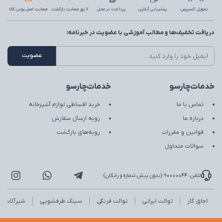
تحویل اکسپرس
پشتیبانی آنلاین
پرداخت در محل
7 روز ضمانت بازگشت
ضمانت اصل بودن کالا
دریافت تخفیف‌ها و مطالب آموزشی با عضویت در خبرنامه:
خدمات‌چارسو
خدمات‌چارسو
تماس با ما
خرید اقساطی لوازم آشپزخانه
درباره ما
رویه ارسال سفارش
قوانین و مقررات
رویه‌های بازگشت
سوالات متداول
تلفن: 90000044 (بدون پیش شماره و رایگان)
اجاق گاز
توالت ایرانی
توالت فرنگی
سینک ظرفشویی
شیرآلات