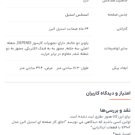
خاصیت ضدخش
دارد
جنس صفحه
استنلس استیل
گارانتی
24 ماه ضمانت استیل البرز
پلوپز دو حالته, دارای تجهیزات گازسوز DEFENDI, شعله
سایر توضیحات
اصلی سه حلقه, مجهز به به فندک الکتریکی, مجهز به دو
شعله شف, مقاوم در برابر حرارت
ابعاد برش
طول: 81.3 سانتی متر عرض: 49.4 سانتی متر
امتیاز و دیدگاه کاربران
نقد و بررسی‌ها
برای این کالا هنوز نظری ثبت نشده است.
اولین کسی باشید که دیدگاهی می نویسد “اجاق گاز صفحه ای استیل البرز مدل
s6902 با قطعات ایتالیایی”
امتیاز شما
*