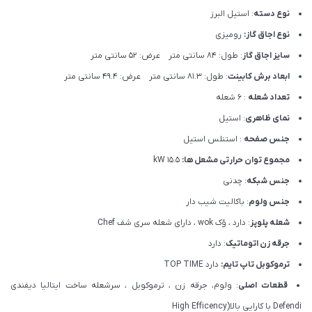
نوع دسته
: استیل البرز
نوع اجاق گاز:
رومیزی
سایز اجاق گاز
: طول: 84 سانتی متر عرض: 52 سانتی متر
ابعاد برش کابینت
: طول: 81.3 سانتی متر عرض: 49.4 سانتی متر
تعداد شعله
: 6 شعله
نمای ظاهری
: استیل
جنس صفحه
: استنلس استیل
مجموع توان حرارتی مشعل ها:
15.5 kW
جنس شبکه
: چدنی
جنس ولوم
: باکالیت شیب دار
شعله پلوپز
: دارد ، وُک wok ، دارای شعله سری شف Chef
جرقه زن اتوماتیک
: دارد
ترموکوبل تاپ تایم:
دارد TOP TIME
قطعات اصلی
: ولوم، جرقه زن ، ترموکوبل ، سرشعله ساخت ایتالیا دیفندی
Defendi با کارایی بالا(High Efficency