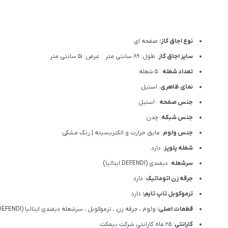
نوع اجاق گاز:
صفحه ای
سایز اجاق گاز
: طول: 89 سانتی متر عرض: 51 سانتی متر
تعداد شعله
: 5 شعله
نمای ظاهری
: استیل
جنس صفحه
: استیل
جنس شبکه
: چدن
جنس ولوم
: عایق حرارت و الکتریسیته | رنگ مشکی
شعله پلوپز
: دارد
سرشعله
: دیفندی (DEFENDI ایتالیا)
جرقه زن اتوماتیک
: دارد
ترموکوبل تاپ تایم:
دارد
قطعات اصلی:
ولوم ، جرقه زن ، ترموکوبل ، سرشعله دیفندی ایتالیا (DEFENDI)
گارانتی
: 25 ماه گارانتی شرکت بیمکث