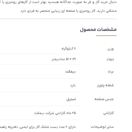
دنبال خرید گاز و فر به صورت جداگانه هستید بهتر است از گازهای رومیزی یا گاز
مشکلی دارید، گاز رومیزی یا صفحه ای زیبایی منحصر به فردی دارد.
مشخصات محصول
11 کیلوگرم
وزن
89 × 51 سانتیمتر
ابعاد
برند
بیمکث
شعله پلوپز
دارد
جنس صفحه
استیل
گارانتی
25 ماه گارانتی شرکت بیمکث
سایر توضیحات
دارای 2 عدد بست شلنگ گاز برای ایمنی, دفترچه راهنما