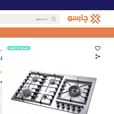
خا
اج
وی
ب
ب
گ