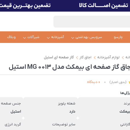
چارسو
سرویس بهداشتی
آشپزخانه
شیرآلات
وبلاگ
نه
لوازم آشپزخانه
اجاق گاز
گاز صفحه ای استیل
اق گاز صفحه ای بیمکث مدل MG 0013 استیل
0 دیدگاه
(بدون امتیاز)
ژگی‌ها
رند
شعله پلوپز
جنس صفحه
یمکث
دارد
استیل
ارانتی
سایر توضیحات
گرید انرژی