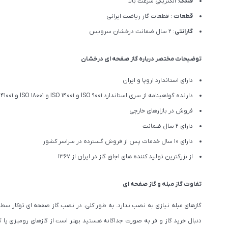
فندک
: الکتریکی سرعت بالا
قطعات
: قطعات گاز ریاضت ایرانی
گارانتی
: 2 سال ضمانت درخشان سرویس
توضیحات مختصر درباره گاز صفحه ای درخشان
دارای استاندارد اروپا و ایران
دارنده گواهینامه از سری استاندارد ISO 9001 و ISO 14001 و ISO 18001 و ISO 41001
فروش در بازارهای خارجی
دارای 2 سال ضمانت
دارای 10 سال خدمات پس از فروش گسترده در سراسر کشور
از بزرگترین تولید کننده های اجاق گاز در ایران از 1367
تفاوت گاز مبله و گاز صفحه ای
گازهای مبله نیازی به نصب ندارد. به طور کلی. در نصب گاز صفحه ای توکار سطح ک
دنبال خرید گاز و فر به صورت جداگانه هستید بهتر است از گازهای رومیزی یا گاز