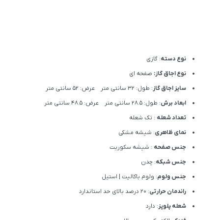
نوع دسته
: گازی
نوع اجاق گاز:
صفحه ای
سایز اجاق گاز
: طول: 32 سانتی متر عرض: 52 سانتی متر
ابعاد برش
: طول: 28.5 سانتی متر عرض: 48.5 سانتی متر
تعداد شعله
: تک شعله
نمای ظاهری
: شیشه مشکی
جنس صفحه
: شیشه سکوریت
جنس شبکه
: چدن
جنس ولوم
: ولوم باکالیت | استیل
راندمان حرارتی
: 20 درصد بالای حد استاندارد
شعله پلوپز
: دارد