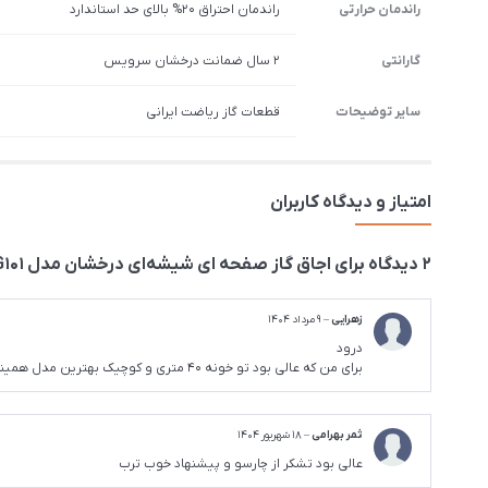
راندمان حرارتی
راندمان احتراق 20% بالای حد استاندارد
گارانتی
2 سال ضمانت درخشان سرویس
سایر توضیحات
قطعات گاز ریاضت ایرانی
امتیاز و دیدگاه کاربران
2 دیدگاه برای
اجاق گاز صفحه ای شیشه‌ای درخشان مدل G101
زهرایی
–
9 مرداد 1404
درود
برای من که عالی بود تو خونه 40 متری و کوچیک بهترین مدل همینه
ثمر بهرامی
–
18 شهریور 1404
عالی بود تشکر از چارسو و پیشنهاد خوب ترب