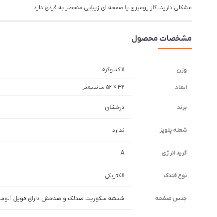
مشکلی دارید، گاز رومیزی یا صفحه ای زیبایی منحصر به فردی دارد.
مشخصات محصول
11 کیلوگرم
وزن
32 × 52 سانتیمتر
ابعاد
برند
درخشان
شعله پلوپز
ندارد
گرید انرژی
A
نوع فندک
الکتریکی
جنس صفحه
شیشه سکوریت ضدلک و ضدخش دارای فویل آلومی