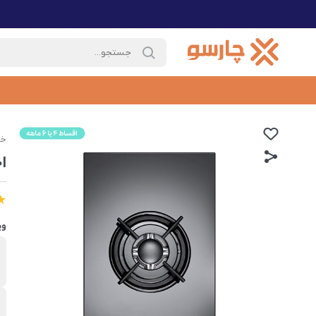
خا
ا
وی
ب
د
ن