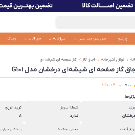
چارسو
سرویس بهداشتی
آشپزخانه
شیرآلات
وبلاگ
نه
لوازم آشپزخانه
اجاق گاز
گاز صفحه ای شیشه ای
جاق گاز صفحه ای شیشه‌ای درخشان مدل G101
2 دیدگاه
5.00
ژگی‌ها
رند
شعله پلوپز
گرید انرژی
رخشان
ندارد
A
وع فندک
جنس صفحه
راندمان حرارتی