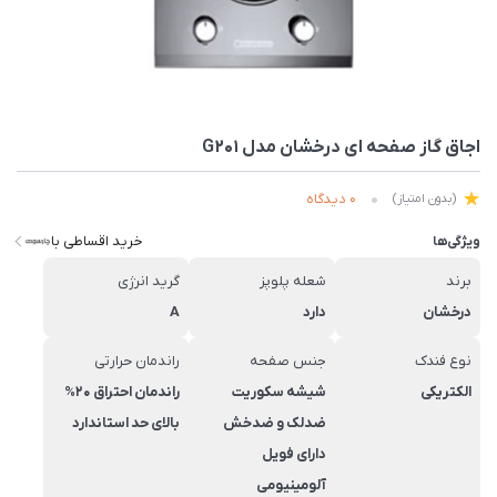
اجاق گاز صفحه ای درخشان مدل G201
0 دیدگاه
(بدون امتیاز)
خرید اقساطی با
ویژگی‌ها
برند
شعله پلوپز
گرید انرژی
درخشان
دارد
A
نوع فندک
جنس صفحه
راندمان حرارتی
الکتریکی
شیشه سکوریت
راندمان احتراق 20%
ضدلک و ضدخش
بالای حد استاندارد
دارای فویل
آلومینیومی