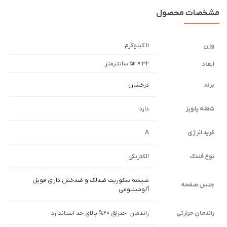
مشخصات محصول
11 کیلوگرم
وزن
32 × 52 سانتیمتر
ابعاد
برند
درخشان
شعله پلوپز
دارد
گرید انرژی
A
نوع فندک
الکتریکی
شیشه سکوریت ضدلک و ضدخش دارای فویل
جنس صفحه
آلومینیومی
راندمان حرارتی
راندمان احتراق 20% بالای حد استاندارد