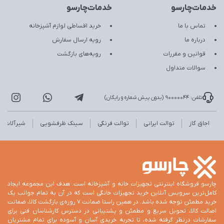
خدمات‌چارسو
خدمات‌چارسو
تماس با ما
خرید اقساطی لوازم آشپزخانه
درباره ما
رویه ارسال سفارش
قوانین و مقررات
رویه‌های بازگشت
سوالات متداول
تلفن: 90000044 (بدون پیش شماره و رایگان)
اجاق گاز
توالت ایرانی
توالت فرنگی
سینک ظرفشویی
شیرآلات
چارسو فروشگاه اینترنتی تجهیزات خانه و آشپزخانه است. هدف این مجموعه ایجاد
کامل‌ترین سرویس آنلاین خرید تجهیزات خانگی است که در آن به تمام جوانب یک
خرید مطمئن توجه شده باشد. در همین راستا ضمانت 7 روزه‌ی بازگشت کالا، ضمانت
اصالت کالا، تحویل سریع و مطمئن و پشتیبانی در دسترس کارشناسان فنی برای
سفارشات درنظر گرفته شده، تا تجربه خریدی آسان و آسوده برای تمام مشتریان