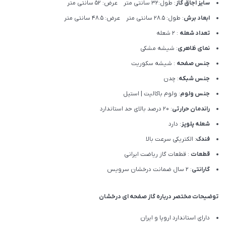
سایز اجاق گاز
: طول:32 سانتی متر عرض: 52 سانتی متر
ابعاد برش
: طول: 28.5 سانتی متر عرض: 48.5 سانتی متر
تعداد شعله
: 2 شعله
نمای ظاهری
: شیشه مشکی
جنس صفحه
: شیشه سکوریت
جنس شبکه
: چدن
جنس ولوم
: ولوم باکالیت | استیل
راندمان حرارتی
: 20 درصد بالای حد استاندارد
شعله پلوپز
: دارد
فندک
: الکتریکی سرعت بالا
قطعات
: قطعات گاز ریاضت ایرانی
گارانتی
: 2 سال ضمانت درخشان سرویس
توضیحات مختصر درباره گاز صفحه ای درخشان
دارای استاندارد اروپا و ایران