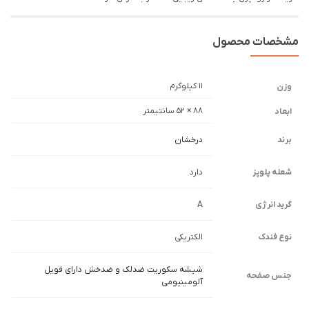
مشخصات محصول
11 کیلوگرم
وزن
88 × 52 سانتیمتر
ابعاد
برند
درخشان
شعله پلوپز
دارد
گرید انرژی
A
نوع فندک
الکتریکی
شیشه سکوریت ضدلک و ضدخش دارای فویل
جنس صفحه
آلومینیومی