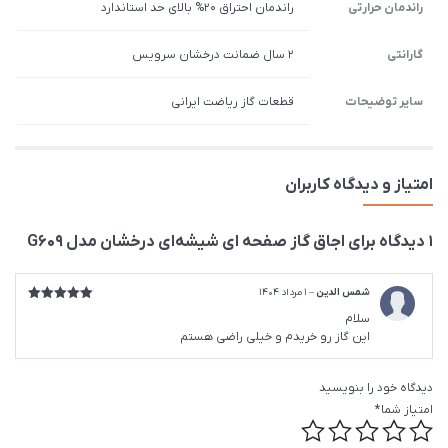
راندمان حرارتی
راندمان احتراق 20% بالای حد استاندارد
گارانتی
2 سال ضمانت درخشان سرویس
سایر توضیحات
قطعات گاز ریاضت ایرانی
امتیاز و دیدگاه کاربران
1 دیدگاه برای
اجاق گاز صفحه ای شیشه‌ای درخشان مدل G609
شمس الدین
–
1 مرداد 1404
امتیاز
5
از
سلام
5
این گاز رو خریدم و خیلی راضی هستم
دیدگاه خود را بنویسید
امتیاز شما
*