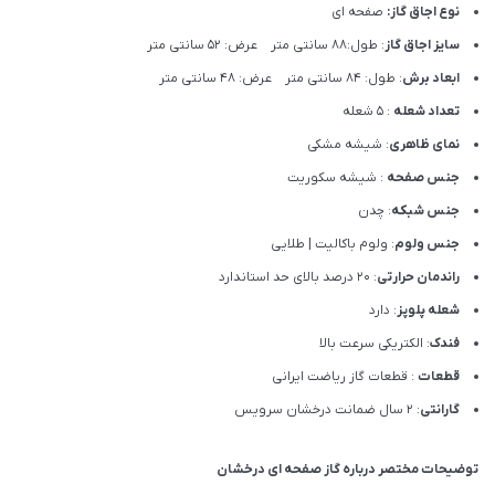
نوع اجاق گاز:
صفحه ای
سایز اجاق گاز
: طول:88 سانتی متر عرض: 52 سانتی متر
ابعاد برش
: طول: 84 سانتی متر عرض: 48 سانتی متر
تعداد شعله
: 5 شعله
نمای ظاهری
: شیشه مشکی
جنس صفحه
: شیشه سکوریت
جنس شبکه
: چدن
جنس ولوم
: ولوم باکالیت | طلایی
راندمان حرارتی
: 20 درصد بالای حد استاندارد
شعله پلوپز
: دارد
فندک
: الکتریکی سرعت بالا
قطعات
: قطعات گاز ریاضت ایرانی
گارانتی
: 2 سال ضمانت درخشان سرویس
توضیحات مختصر درباره گاز صفحه ای درخشان