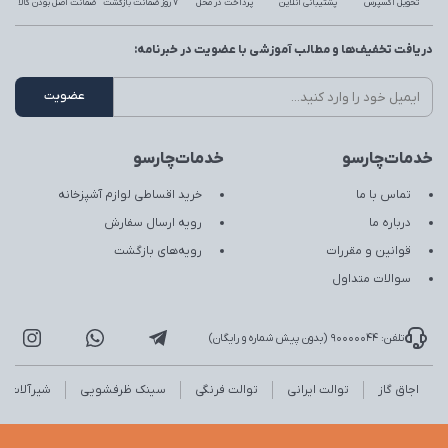
تحویل اکسپرس
پشتیبانی آنلاین
پرداخت در محل
7 روز ضمانت بازگشت
ضمانت اصل بودن کالا
دریافت تخفیف‌ها و مطالب آموزشی با عضویت در خبرنامه:
خدمات‌چارسو
خدمات‌چارسو
تماس با ما
خرید اقساطی لوازم آشپزخانه
درباره ما
رویه ارسال سفارش
قوانین و مقررات
رویه‌های بازگشت
سوالات متداول
تلفن: 90000044 (بدون پیش شماره و رایگان)
اجاق گاز
توالت ایرانی
توالت فرنگی
سینک ظرفشویی
شیرآلات