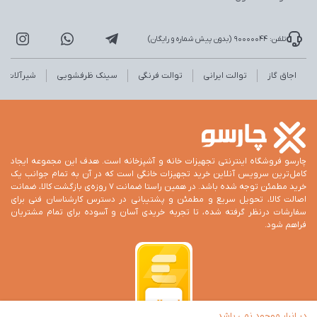
تلفن: 90000044 (بدون پیش شماره و رایگان)
اجاق گاز
توالت ایرانی
توالت فرنگی
سینک ظرفشویی
شیرآلات
چارسو فروشگاه اینترنتی تجهیزات خانه و آشپزخانه است. هدف این مجموعه ایجاد
کامل‌ترین سرویس آنلاین خرید تجهیزات خانگی است که در آن به تمام جوانب یک
خرید مطمئن توجه شده باشد. در همین راستا ضمانت 7 روزه‌ی بازگشت کالا، ضمانت
اصالت کالا، تحویل سریع و مطمئن و پشتیبانی در دسترس کارشناسان فنی برای
سفارشات درنظر گرفته شده، تا تجربه خریدی آسان و آسوده برای تمام مشتریان
فراهم شود.
در انبار موجود نمی باشد