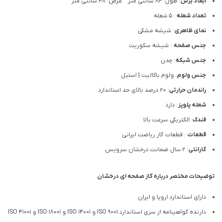
ابعاد برش
: طول: 84 سانتی متر عرض: 48 سانتی متر
تعداد شعله
: 5 شعله
نمای ظاهری
: شیشه مشکی
جنس صفحه
: شیشه سکوریت
جنس شبکه
: چدن
جنس ولوم
: ولوم باکالیت | استیل
راندمان حرارتی
: 20 درصد بالای حد استاندارد
شعله پلوپز
: دارد
فندک
: الکتریکی سرعت بالا
قطعات
: قطعات گاز ریاضت ایرانی
گارانتی
: 2 سال ضمانت درخشان سرویس
توضیحات مختصر درباره گاز صفحه ای درخشان
دارای استاندارد اروپا و ایران
دارنده گواهینامه از سری استاندارد ISO 9001 و ISO 14001 و ISO 18001 و ISO 41001