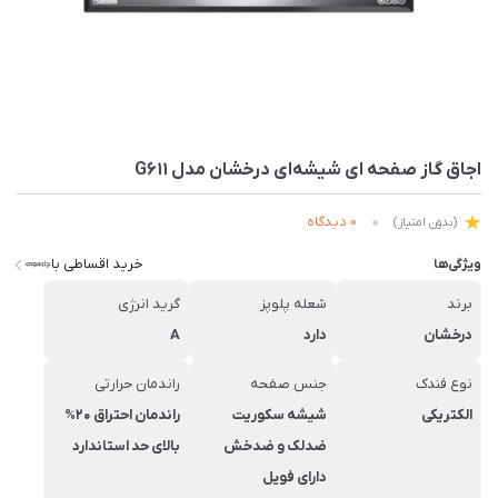
اجاق گاز صفحه ای شیشه‌ای درخشان مدل G611
0 دیدگاه
(بدون امتیاز)
خرید اقساطی با
ویژگی‌ها
برند
شعله پلوپز
گرید انرژی
درخشان
دارد
A
نوع فندک
جنس صفحه
راندمان حرارتی
الکتریکی
شیشه سکوریت
راندمان احتراق 20%
ضدلک و ضدخش
بالای حد استاندارد
دارای فویل