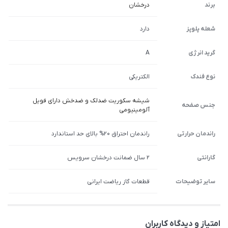
برند
درخشان
شعله پلوپز
دارد
گرید انرژی
A
نوع فندک
الکتریکی
شیشه سکوریت ضدلک و ضدخش دارای فویل
جنس صفحه
آلومینیومی
راندمان حرارتی
راندمان احتراق 20% بالای حد استاندارد
گارانتی
2 سال ضمانت درخشان سرویس
سایر توضیحات
قطعات گاز ریاضت ایرانی
امتیاز و دیدگاه کاربران