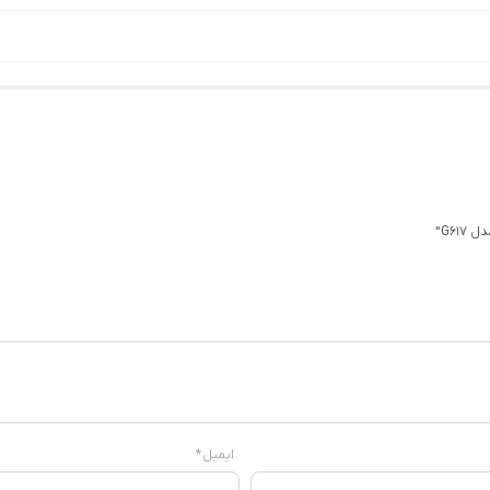
G6”
ایمیل
*