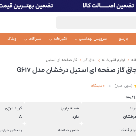
چارسو
سرویس بهداشتی
آشپزخانه
شیرآلات
وبلاگ
نه
لوازم آشپزخانه
اجاق گاز
گاز صفحه ای استیل
جاق گاز صفحه ای استیل درخشان مدل G617
0 دیدگاه
(بدون امتیاز)
ژگی‌ها
رند
شعله پلوپز
گرید انرژی
رخشان
دارد
A
وع فندک
جنس صفحه
راندمان حرارتی