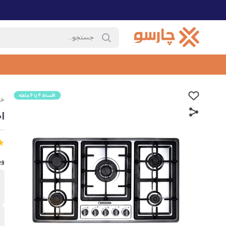
خا
ا
وی
ب
د
ن