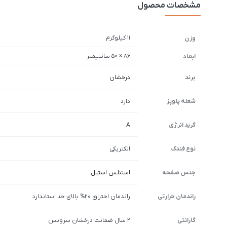
مشخصات محصول
11 کیلوگرم
وزن
86 × 50 سانتیمتر
ابعاد
برند
درخشان
شعله پلوپز
دارد
گرید انرژی
A
نوع فندک
الکتریکی
جنس صفحه
استنلس استیل
راندمان حرارتی
راندمان احتراق 20% بالای حد استاندارد
گارانتی
2 سال ضمانت درخشان سرویس