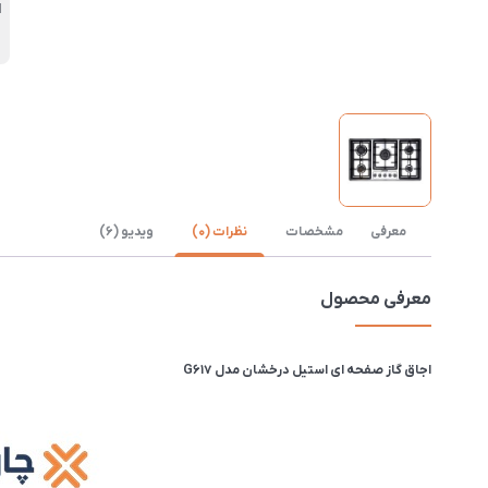
ا
معرفی
مشخصات
نظرات (0)
ویدیو (6)
معرفی محصول
اجاق گاز صفحه ای استیل درخشان مدل G617