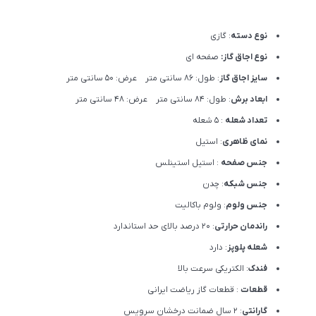
نوع دسته
: گازی
نوع اجاق گاز:
صفحه ای
سایز اجاق گاز
: طول: 86 سانتی متر عرض: 50 سانتی متر
ابعاد برش
: طول: 84 سانتی متر عرض: 48 سانتی متر
تعداد شعله
: 5 شعله
نمای ظاهری
: استیل
جنس صفحه
: استیل استینلس
جنس شبکه
: چدن
جنس ولوم
: ولوم باکالیت
راندمان حرارتی
: 20 درصد بالای حد استاندارد
شعله پلوپز
: دارد
فندک
: الکتریکی سرعت بالا
قطعات
: قطعات گاز ریاضت ایرانی
گارانتی
: 2 سال ضمانت درخشان سرویس