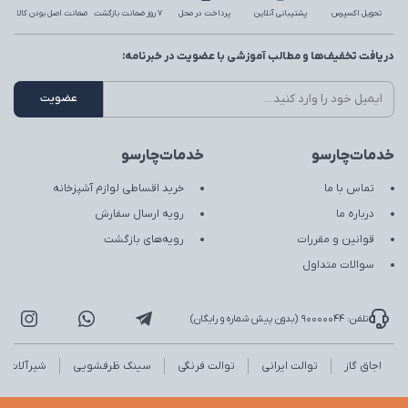
تحویل اکسپرس
پشتیبانی آنلاین
پرداخت در محل
7 روز ضمانت بازگشت
ضمانت اصل بودن کالا
دریافت تخفیف‌ها و مطالب آموزشی با عضویت در خبرنامه:
خدمات‌چارسو
خدمات‌چارسو
تماس با ما
خرید اقساطی لوازم آشپزخانه
درباره ما
رویه ارسال سفارش
قوانین و مقررات
رویه‌های بازگشت
سوالات متداول
تلفن: 90000044 (بدون پیش شماره و رایگان)
اجاق گاز
توالت ایرانی
توالت فرنگی
سینک ظرفشویی
شیرآلات