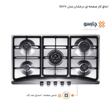
اجاق گاز صفحه ای درخشان مدل G627