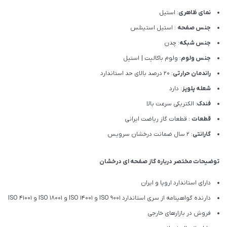
نمای ظاهری
: استیل
جنس صفحه
: استیل استینلس
جنس شبکه
: چدن
جنس ولوم
: ولوم باکالیت | استیل
راندمان حرارتی
: 20 درصد بالای حد استاندارد
شعله پلوپز
: دارد
فندک
: الکتریکی سرعت بالا
قطعات
: قطعات گاز ریاضت ایرانی
گارانتی
: 2 سال ضمانت درخشان سرویس
توضیحات مختصر درباره گاز صفحه ای درخشان
دارای استاندارد اروپا و ایران
دارنده گواهینامه از سری استاندارد ISO 9001 و ISO 14001 و ISO 18001 و ISO 41001
فروش در بازارهای خارجی