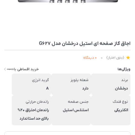
اجاق گاز صفحه ای استیل درخشان مدل G627
0 دیدگاه
(بدون امتیاز)
خرید اقساطی با
ویژگی‌ها
برند
شعله پلوپز
گرید انرژی
درخشان
دارد
A
نوع فندک
جنس صفحه
راندمان حرارتی
الکتریکی
استنلس استیل
راندمان احتراق 20%
بالای حد استاندارد