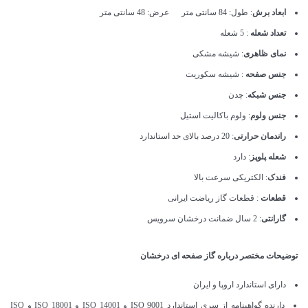
ابعاد برش
: طول: 84 سانتی متر عرض: 48 سانتی متر
تعداد شعله
: 5 شعله
نمای ظاهری
: شیشه مشکی
جنس صفحه
: شیشه سکوریت
جنس شبکه
: چدن
جنس ولوم
: ولوم باکالیت استیل
راندمان حرارتی
: 20 درصد بالای حد استاندارد
شعله پلوپز
: دارد
فندک
: الکتریکی سرعت بالا
قطعات
: قطعات گاز ریاضت ایرانی
گارانتی
: 2 سال ضمانت درخشان سرویس
توضیحات مختصر درباره گاز صفحه ای درخشان
دارای استاندارد اروپا و ایران
دارنده گواهینامه از سری استاندارد ISO 9001 و ISO 14001 و ISO 18001 و ISO