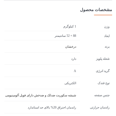
مشخصات محصول
1 کیلوگرم
وزن
88 × 52 سانتیمتر
ابعاد
برند
درخشان
شعله پلوپز
دارد
گرید انرژی
A
نوع فندک
الکتریکی
جنس صفحه
شیشه سکوریت ضدلک و ضدخش دارای فویل آلومینیومی
راندمان حرارتی
راندمان احتراق 20% بالای حد استاندارد