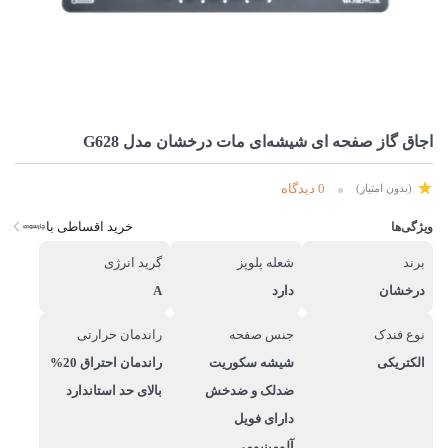
اجاق گاز صفحه ای شیشه‌ای مات درخشان مدل G628
0 دیدگاه
(بدون امتیاز)
خرید اقساطی با
ویژگی‌ها
برند
شعله پلوپز
گرید انرژی
درخشان
دارد
A
نوع فندک
جنس صفحه
راندمان حرارتی
الکتریکی
شیشه سکوریت
راندمان احتراق 20%
ضدلک و ضدخش
بالای حد استاندارد
دارای فویل
آلومینیومی