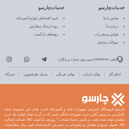
خدمات‌چارسو
خدمات‌چارسو
تماس با ما
خرید اقساطی لوازم آشپزخانه
درباره ما
رویه ارسال سفارش
قوانین و مقررات
رویه‌های بازگشت
سوالات متداول
تلفن: 90000044 (بدون پیش شماره و رایگان)
اجاق گاز
توالت ایرانی
توالت فرنگی
سینک ظرفشویی
شیرآلات
چارسو فروشگاه اینترنتی تجهیزات خانه و آشپزخانه است. هدف این مجموعه ایجاد
کامل‌ترین سرویس آنلاین خرید تجهیزات خانگی است که در آن به تمام جوانب یک خرید
مطمئن توجه شده باشد. در همین راستا ضمانت 7 روزه‌ی بازگشت کالا، ضمانت اصالت
کالا، تحویل سریع و مطمئن و پشتیبانی در دسترس کارشناسان فنی برای سفارشات