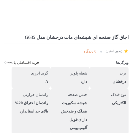
اجاق گاز صفحه ای شیشه‌ای مات درخشان مدل G635
0 دیدگاه
(بدون امتیاز)
خرید اقساطی با
ویژگی‌ها
برند
شعله پلوپز
گرید انرژی
درخشان
دارد
A
نوع فندک
جنس صفحه
راندمان حرارتی
الکتریکی
شیشه سکوریت
راندمان احتراق 20%
ضدلک و ضدخش
بالای حد استاندارد
دارای فویل
آلومینیومی