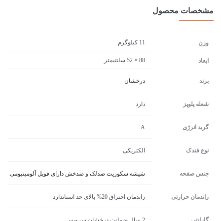
مشخصات محصول
11 کیلوگرم
وزن
88 × 52 سانتیمتر
ابعاد
برند
درخشان
شعله پلوپز
دارد
گرید انرژی
A
نوع فندک
الکتریکی
جنس صفحه
شیشه سکوریت ضدلک و ضدخش دارای فویل آلومینیومی
راندمان حرارتی
راندمان احتراق 20% بالای حد استاندارد
گارانتی
2 سال ضمانت درخشان سرویس