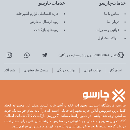
خدمات‌چارسو
خدمات‌چارسو
تماس با ما
خرید اقساطی لوازم آشپزخانه
درباره ما
رویه ارسال سفارش
قوانین و مقررات
رویه‌های بازگشت
سوالات متداول
تلفن: 90000044 (بدون پیش شماره و رایگان)
اجاق گاز
توالت ایرانی
توالت فرنگی
سینک ظرفشویی
شیرآلات
چارسو فروشگاه اینترنتی تجهیزات خانه و آشپزخانه است. هدف این مجموعه ایجاد
کامل‌ترین سرویس آنلاین خرید تجهیزات خانگی است که در آن به تمام جوانب یک خرید
مطمئن توجه شده باشد. در همین راستا ضمانت 7 روزه‌ی بازگشت کالا، ضمانت اصالت
کالا، تحویل سریع و مطمئن و پشتیبانی در دسترس کارشناسان فنی برای سفارشات
درنظر گرفته شده، تا تجربه خریدی آسان و آسوده برای تمام مشتریان فراهم شود.