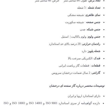
ابعاد برش
: طول: 84 سانتی متر عرض: 48 سانتی متر
تعداد شعله
: 5 شعله
نمای ظاهری
: شیشه مشکی
جنس صفحه
: شیشه سکوریت
جنس شبکه
: چدن
جنس ولوم
: ولوم باکالیت | استیل
راندمان حرارتی
: 20 درصد بالای حد استاندارد
شعله پلوپز
: دارد
فندک
: الکتریکی سرعت بالا
قطعات
: قطعات گاز ریاضت ایرانی
گارانتی
: 2 سال ضمانت درخشان سرویس
توضیحات مختصر درباره گاز صفحه ای درخشان
دارای استاندارد اروپا و ایران
دارنده گواهینامه از سری استاندارد ISO 9001 و ISO 14001 و ISO 18001 و ISO