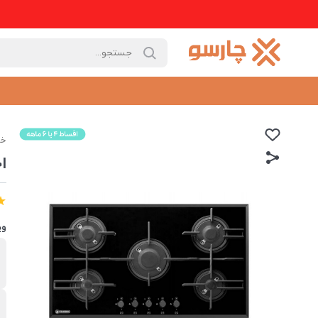
خا
ا
وی
ب
د
ن