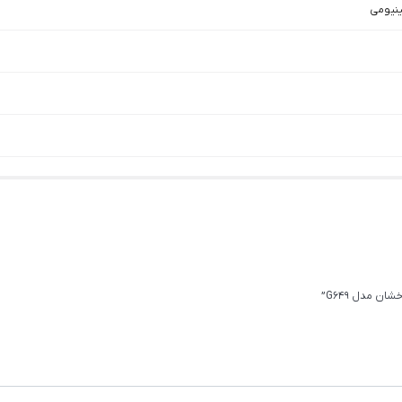
نیومی
 مدل G649”