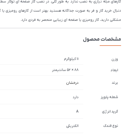
گازهای مبله نیازی به نصب ندارد. به طور کلی. در نصب گاز صفحه ای توکار سطح ک
دنبال خرید گاز و فر به صورت جداگانه هستید بهتر است از گازهای رومیزی یا گاز
مشکلی دارید، گاز رومیزی یا صفحه ای زیبایی منحصر به فردی دارد.
مشخصات محصول
11 کیلوگرم
وزن
88 × 52 سانتیمتر
ابعاد
برند
درخشان
شعله پلوپز
دارد
گرید انرژی
A
نوع فندک
الکتریکی