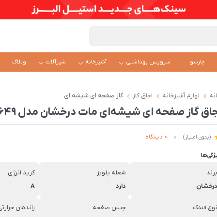
چارسو
سرویس بهداشتی
آشپزخانه
شیرآلات
وبلاگ
نه
لوازم آشپزخانه
اجاق گاز
گاز صفحه ای شیشه ای
جاق گاز صفحه ای شیشه‌ای مات درخشان مدل G649
0 دیدگاه
(بدون امتیاز)
ژگی‌ها
رند
شعله پلوپز
گرید انرژی
رخشان
دارد
A
وع فندک
جنس صفحه
راندمان حرارتی