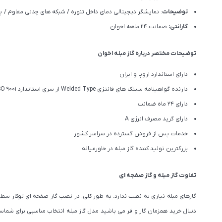
توضیحات
: نمایشگر دیجیتالی دمای داخل تنوره / شبکه های چدنی مقاوم / پ
گارانتی:
ضمانت ۲۴ ماهه اخوان
توضیحات مختصر درباره گاز مبله اخوان
دارای استاندارد اروپا و ایران
دارنده گواهینامه سینک های فانتزی Welded Type از سری استاندارد ISO 9001
دارای 24 ماه ضمانت
دارای گرید مصرف انرژی A
خدمات پس از فروش گسترده در سراسر کشور
بزرگترین تولید کننده گاز مبله در خاورمیانه
تفاوت گاز مبله و گاز صفجه ای
گازهای مبله نیازی به نصب ندارد. به طور کلی. در نصب گاز صفحه ای توکار سطح ک
دنبال خرید همزمان گاز و فر می باشید مدل گاز مبله انتخاب مناسبی برای شماست