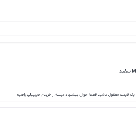
وب با یک قیمت معقول باشید قطعا اخوان پیشنهاد میشه.از خریدم خییییلی راضیم