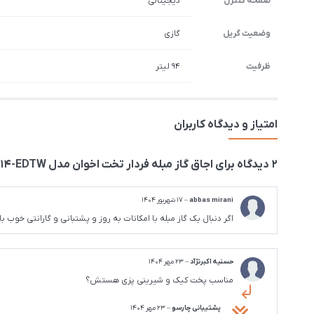
صفحه کنترل
دیجیتالی
وضعیت گریل
گازی
ظرفیت
94 لیتر
امتیاز و دیدگاه کاربران
2 دیدگاه برای
اجاق گاز مبله فردار تخت اخوان مدل M14-EDTW سفید
abbas mirani
–
17 شهریور 1404
اگر دنبال یک گاز مبله با امکانات به روز و پشتبانی و گارانتی خ
حسنیه اکبرنژآد
–
23 مهر 1404
مناسب پخت کیک و شیرینی پزی هستش؟
پشتیبانی چارسو
–
23 مهر 1404