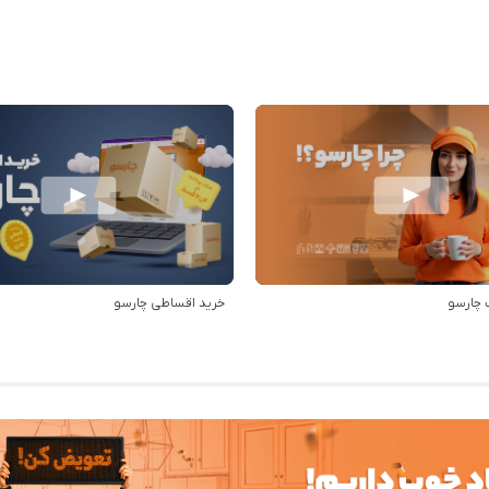
 چارسو
خرید اقساطی چارسو