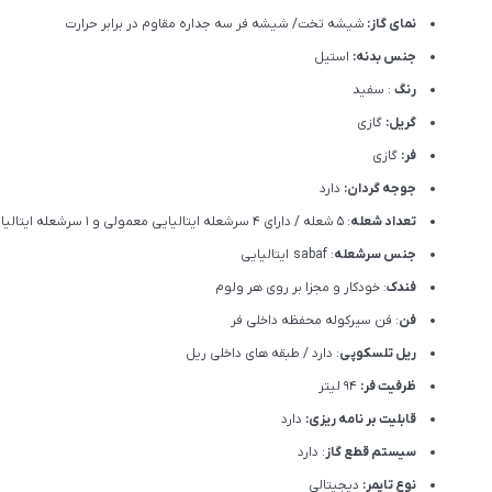
نمای گاز:
شیشه تخت/ شیشه فر سه جداره مقاوم در برابر حرارت
جنس بدنه:
استیل
رنگ
: سفید
گریل:
گازی
فر:
گازی
جوجه گردان:
دارد
تعداد شعله
: 5 شعله / دارای 4 سرشعله ایتالیایی معمولی و 1 سرشعله ایتالیایی سه حلقه ای / یک شعله زمان دار
جنس سرشعله
: sabaf ایتالیایی
فندک
: خودکار و مجزا بر روی هر ولوم
فن
: فن سیرکوله محفظه داخلی فر
ریل تلسکوپی
: دارد / طبقه های داخلی ریل
ظرفیت فر:
94 لیتر
قابلیت بر نامه ریزی:
دارد
سیستم قطع گاز
: دارد
نوع تایمر:
دیجیتالی