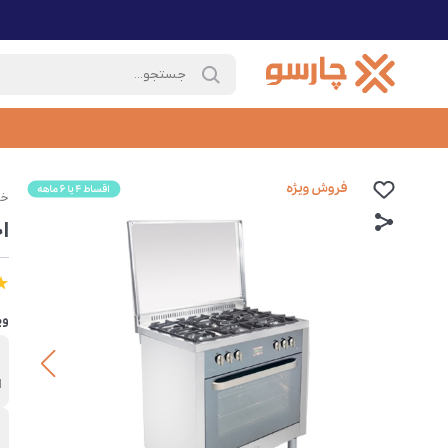
خا
اج
وی
ب
ا
ر