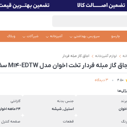
چارسو
سرویس بهداشتی
آشپزخانه
شیرآلات
وبلاگ
نه
لوازم آشپزخانه
اجاق گاز مبله فردار
اق گاز مبله فردار تخت اخوان مدل M14-EDTW سفید
3 دیدگاه
4.50
ژگی‌ها
رند
جنس بدنه
گارانتی
خوان
استیل, شیشه
۲۴ ماهه اخوان
نگ
قطعات
صفحه کنترل