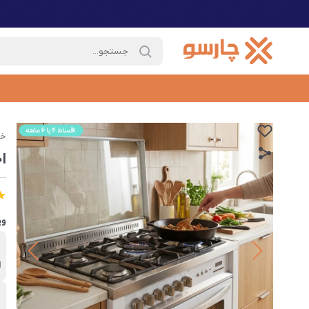
خا
اج
وی
ب
ا
ق