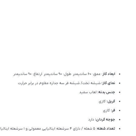
ابعاد گاز
: عمق: 60 سانتیمتر طول: 90 سانتیمتر ارتفاع: 90 سانتیمتر
نمای گاز:
شیشه تخت/ شیشه فر سه جداره مقاوم در برابر حرارت
جنس بدنه:
لعاب سفید
گریل:
گازی
فر:
گازی
جوجه گردان:
دارد
تعداد شعله
: 5 شعله / دارای 4 سرشعله ایتالیایی معمولی و 1 سرشعله ایتالیایی سه حلقه ای / یک شعله زمان دار