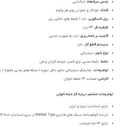
جنس سرشعله
: ایتالیایی
فندک
: خودکار و مجزا بر روی هر ولوم
ریل تلسکوپی
: دارد / طبقه های داخلی ریل
ظرفیت فر:
94 لیتر
قابلیت بر نامه ریزی:
دارد به صورت لمسی
سیستم قطع گاز
: دارد
نوع تایمر:
دیجیتالی
دکمه
: دکمه لمسی برای لامپ، جوجه گردان و فن
توضیحات
: نمایشگر دیجیتالی دمای داخل تنوره / شبکه های چدنی مقاوم / پ
گارانتی:
ضمانت ۲۴ ماهه اخوان
توضیحات مختصر درباره گاز مبله اخوان
دارای استاندارد اروپا و ایران
دارنده گواهینامه سینک های فانتزی Welded Type از سری استاندارد ISO 9001
دارای 24 ماه ضمانت