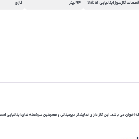
طعات گازسوز ایتالیایی Sabaf
94 لیتر
گازی