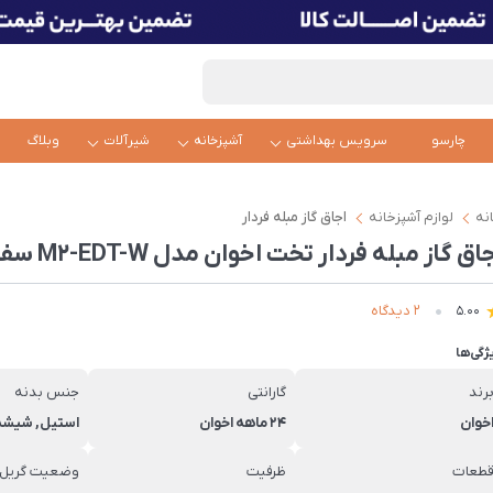
چارسو
سرویس بهداشتی
آشپزخانه
شیرآلات
وبلاگ
نه
لوازم آشپزخانه
اجاق گاز مبله فردار
اق گاز مبله فردار تخت اخوان مدل M2-EDT-W سفید
2 دیدگاه
5.00
ژگی‌ها
رند
گارانتی
جنس بدنه
خوان
۲۴ ماهه اخوان
استیل, شیشه
طعات
ظرفیت
وضعیت گریل