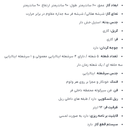
ابعاد گاز
: عمق: 60 سانتیمتر طول: 90 سانتیمتر ارتفاع: 90 سانتیمتر
نمای گاز:
شیشه هلالی/ شیشه فر سه جداره مقاوم در برابر حرارت
جنس بدنه:
استیل خش دار
گریل:
گازی
فر:
گازی
جوجه گردان:
دارد
تعداد شعله
: 5 شعله / دارای 4 سرشعله ایتالیایی معمولی و 1 سرشعله ایتالیایی
سه حلقه ای / یک شعله زمان دار
جنس سرشعله
: ایتالیایی
فندک
: خودکار و مجزا بر روی هر ولوم
فن
: فن سیرکوله محفظه داخلی فر
ریل تلسکوپی
: دارد / طبقه های داخلی ریل
ظرفیت فر:
94 لیتر
قابلیت بر نامه ریزی:
دارد به صورت لمسی
سیستم قطع گاز
: دارد