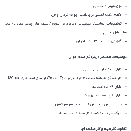
نوع تایمر:
دیجیتالی
دکمه
: دکمه لمسی برای لامپ، جوجه گردان و فن
توضیحات
: نمایشگر دیجیتالی دمای داخل تنوره / شبکه های چدنی مقاوم / پایه
های قابل تنظیم
گارانتی:
ضمانت 24 ماهه اخوان
توضیحات مختصر درباره گاز مبله اخوان
دارای استاندارد اروپا و ایران
دارنده گواهینامه سینک های فانتزی Welded Type از سری استاندارد ISO 9001
دارای 24 ماه ضمانت
دارای گرید مصرف انرژی A
خدمات پس از فروش گسترده در سراسر کشور
بزرگترین تولید کننده گاز مبله در خاورمیانه
تفاوت گاز مبله و گاز صفجه ای