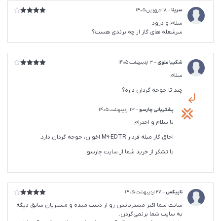
سرینا
–
18 فروردین 1405
امتیاز
4
سلام و درود
از 5
سرشعله های گاز از چه برندی هست؟
شکیبا علوی
–
3 اردیبهشت 1405
امتیاز
4
سلام
از 5
چند تا جوجه گردان داره؟
پشتیبانی چارسو
–
13 اردیبهشت 1405
با سلام و احترام
اجاق گاز مبله فردار M9-EDTR اخوان، جوجه گردان دارد.
با تشکر از خرید شما از سایت چارسو
ناپیکس
–
27 اردیبهشت 1405
امتیاز
4
سایت شما اکثر مشتریانش رو از دست میده و مشتریان سابق دیگه
از 5
به سایت شما برنمی‌گردن.