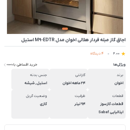
اجاق گاز مبله فردار هلالی اخوان مدل M9-EDTR استیل
4 دیدگاه
4.00
خرید اقساطی با
ویژگی‌ها
برند
گارانتی
جنس بدنه
اخوان
۲۴ ماهه اخوان
استیل, شیشه
قطعات
ظرفیت
وضعیت گریل
قطعات گازسوز
94 لیتر
گازی
ایتالیایی Sabaf