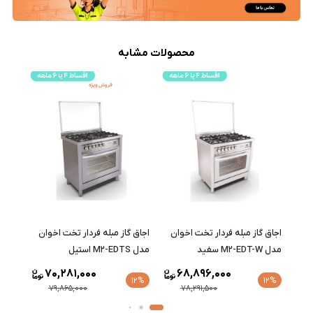
محصولات مشابه
اجاق گاز مبله فردار تخت اخوان
اجاق گاز مبله فردار تخت اخوان
اجاق 
مدل M2-EDT-W سفید
مدل M2-EDTS استیل
مدل M10-EDTR-NT سفی
70,281,000
68,896,000
12%
12%
12%
79,865,000
78,291,500