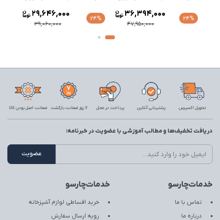
29,646,000
36,394,000
24%
24%
24%
39,060,000
47,950,000
تحویل اکسپرس
پشتیبانی آنلاین
پرداخت در محل
7 روز ضمانت بازگشت
ضمانت اصل بودن کالا
دریافت تخفیف‌ها و مطالب آموزشی با عضویت در خبرنامه:
خدمات‌چارسو
خدمات‌چارسو
تماس با ما
خرید اقساطی لوازم آشپزخانه
درباره ما
رویه ارسال سفارش