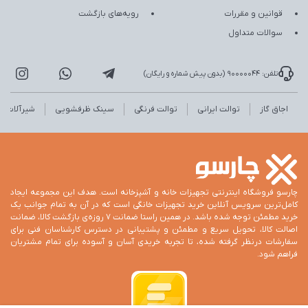
قوانین و مقررات
رویه‌های بازگشت
سوالات متداول
تلفن: 90000044 (بدون پیش شماره و رایگان)
اجاق گاز
توالت ایرانی
توالت فرنگی
سینک ظرفشویی
شیرآلات
چارسو فروشگاه اینترنتی تجهیزات خانه و آشپزخانه است. هدف این مجموعه ایجاد
کامل‌ترین سرویس آنلاین خرید تجهیزات خانگی است که در آن به تمام جوانب یک
خرید مطمئن توجه شده باشد. در همین راستا ضمانت 7 روزه‌ی بازگشت کالا، ضمانت
اصالت کالا، تحویل سریع و مطمئن و پشتیبانی در دسترس کارشناسان فنی برای
سفارشات درنظر گرفته شده، تا تجربه خریدی آسان و آسوده برای تمام مشتریان
فراهم شود.