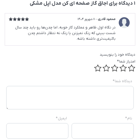
1 دیدگاه برای
اجاق گاز صفحه ای کن مدل اپل مشکی
محمود قادری
–
11 شهریور 1404
امتیاز
5
از
در نگاه اول ظاهر و عملکرد گاز خوبه، اما چدن‌ها رو باید چند سال
5
شست ببینی که زنگ نمیزنن یا زنگ نه نتظار داشتم چدن
باکیفیت‌تری داشته باشه.
دیدگاه خود را بنویسید
امتیاز شما
*
دیدگاه شما
*
نام
*
ایمیل
*