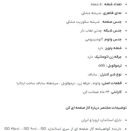
تعداد شعله
: 5 شعله
نمای ظاهری
: شیشه مشکی
جنس صفحه
: شیشه سکوریت مشکی
جنس شبکه
: چدنی لعاب دار
جنس ولوم
: آلومینیومی
شعله پلوپز
: دارد
جرقه زن اتوماتیک
: دارد
ترموکوبل :
orkli
نوع شیر کنترل
: ساباف
قطعات اصلی:
ولوم ، جرقه زن ، ترموکوبل ، سرشعله ساباف ساخت ایتالیا
گارانتی
: 24 ماه ضمانت کن
توضیحات مختصر درباره گاز صفحه ای کن
دارای استاندارد اروپا و ایران
دارنده گواهینامه گاز صفحه ای از سری استاندارد ISO 45001 – ISO 9001 – ISO