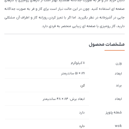
دنبال خرید گاز و فر به صورت جداگانه هستید بهتر است از گازهای رومیزی یا گازهای
صفحه ای استفاده کنید. چون در این حالت نیاز است برای گاز و فر به صورت جداگانه
جایی در آشپزخانه در نظر بگیرید. اما اگر با تمیز کردن روزانه گاز و اطراف آن مشکلی
دارید، گاز رومیزی یا صفحه ای زیبایی منحصر به فردی دارد.
مشخصات محصول
11 کیلوگرم
وزن
89 × 51 سانتیمتر
ابعاد
برند
کن
ابعاد
ابعاد برش: 84 × 48 سانتیمتر
شعله پلوپز
دارد
wok
دارد