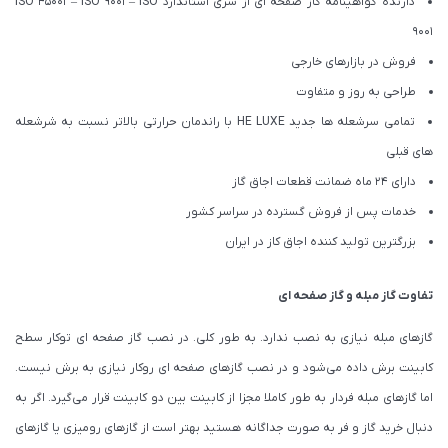
دارنده گواهینامه گاز صفحه ای از سری استاندارد ISO 45001 – ISO 9001 – ISO
9001
فروش در بازارهای خارجی
طراحی به روز و متفاوت
تمامی سرشعله ها جدید HE LUXE با راندمان حرارتی بالاتر نسبت به شرشعله
های قبلی
دارای 24 ماه ضمانت قطعات اجاق گاز
خدمات پس از فروش گسترده در سراسر کشور
بزرگترین تولید کننده اجاق کاز در ایران
تفاوت گاز مبله و گاز صفحه ای
گازهای مبله نیازی به نصب ندارد. به طور کلی. در نصب گاز صفحه ای توکار سطح
کابینت برش داده می‌شود و در نصب گازهای صفحه ای روکار نیازی به برش نیست.
اما گازهای مبله فردار به طور کاملا مجزا از کابینت بین دو کابینت قرار می‌گیرد. اگر به
دنبال خرید گاز و فر به صورت جداگانه هستید بهتر است از گازهای رومیزی یا گازهای