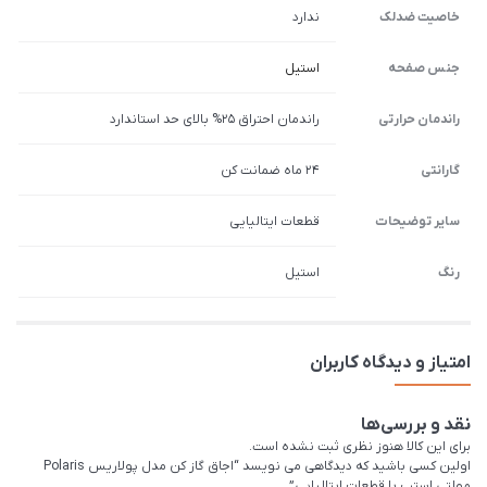
خاصیت ضدلک
ندارد
جنس صفحه
استیل
راندمان حرارتی
راندمان احتراق 25% بالای حد استاندارد
گارانتی
24 ماه ضمانت کن
سایر توضیحات
قطعات ایتالیایی
رنگ
استیل
امتیاز و دیدگاه کاربران
نقد و بررسی‌ها
برای این کالا هنوز نظری ثبت نشده است.
اولین کسی باشید که دیدگاهی می نویسد “اجاق گاز کن مدل پولاریس Polaris
مولتی استپ با قطعات ایتالیایی”