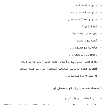
جنس صفحه
: استیل
جنس شبکه
: چدن لعابدار
جنس ولوم
: آلومینیومی
گرید انرژی
: A
توان حراتی
: 12.45 Kw
شعله پلوپز
: وسط
جرقه زن اتوماتیک
: دارد
ترموکوبل تاپ تایم:
دارد
لوازم جانبی
: تبدیل پلو پز | تبدیل قهوه جوش | سپر حرارتی ولوم
قطعات اصلی:
ایتالیایی | ایتالیایی (ساباف) | نوع شیر کنترل ساباف
گارانتی
: 24 ماه ضمانت کن
توضیحات مختصر درباره گاز صفحه ای کن
دارای استاندارد اروپا و ایران