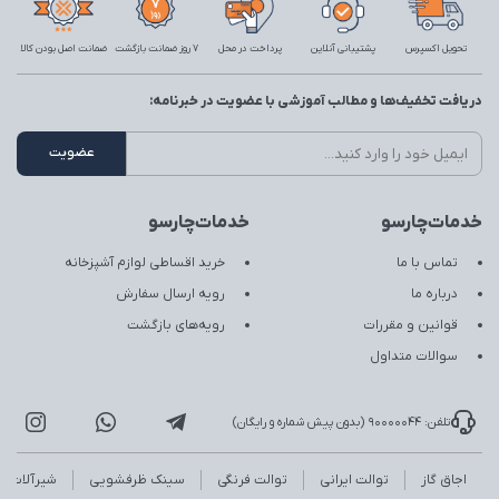
تحویل اکسپرس
پشتیبانی آنلاین
پرداخت در محل
7 روز ضمانت بازگشت
ضمانت اصل بودن کالا
دریافت تخفیف‌ها و مطالب آموزشی با عضویت در خبرنامه:
خدمات‌چارسو
خدمات‌چارسو
تماس با ما
خرید اقساطی لوازم آشپزخانه
درباره ما
رویه ارسال سفارش
قوانین و مقررات
رویه‌های بازگشت
سوالات متداول
تلفن: 90000044 (بدون پیش شماره و رایگان)
اجاق گاز
توالت ایرانی
توالت فرنگی
سینک ظرفشویی
شیرآلات