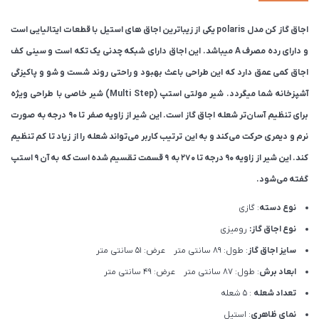
اجاق گاز کن مدل polaris یکی از زیباترین اجاق های استیل با قطعات ایتالیایی است
و دارای رده مصرف A میباشد. این اجاق دارای شبکه چدنی یک تکه است و سینی کف
اجاق کمی عمق دارد که این طراحی باعث بهبود و راحتی روند شست و شو و پاکیزگی
آشپزخانه شما میگردد. شیر مولتی استپ (Multi Step) شیر خاصی با طراحی ویژه‌
برای تنظیم آسان‌تر شعله اجاق گاز است. این شیر از زاویه صفر تا 90 درجه به صورت
نرم و دیمری حرکت می‌کند و به این ترتیب کاربر می‌تواند شعله را از زیاد تا کم تنظیم
کند. این شیر از زاویه 90 درجه تا 270 به 9 قسمت تقسیم شده است که به آن 9 استپ
گفته می‌شود.
نوع دسته
: گازی
نوع اجاق گاز:
رومیزی
سایز اجاق گاز
: طول: 89 سانتی متر عرض: 51 سانتی متر
ابعاد برش
: طول: 87 سانتی متر عرض: 49 سانتی متر
تعداد شعله
: 5 شعله
نمای ظاهری
: استیل