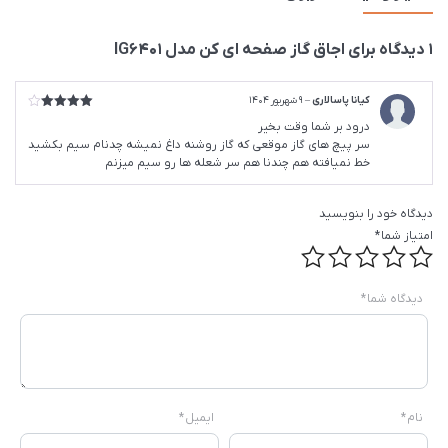
1 دیدگاه برای
اجاق گاز صفحه ای کن مدل IG6401
کیانا پاسالاری
–
9 شهریور 1404
امتیاز
4
درود بر شما وقت بخیر
از 5
سر پیچ های گاز موقعی که گاز روشنه داغ نمیشه چدنام سیم بکشید
خط نمیافته هم چندنا هم سر شعله ها رو سیم میزنم
دیدگاه خود را بنویسید
امتیاز شما
*
دیدگاه شما
*
نام
*
ایمیل
*