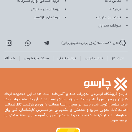
تماس با ما
خرید اقساطی لوازم آشپزخانه
درباره ما
رویه ارسال سفارش
قوانین و مقررات
رویه‌های بازگشت
سوالات متداول
تلفن: 90000044 (بدون پیش شماره و رایگان)
اجاق گاز
توالت ایرانی
توالت فرنگی
سینک ظرفشویی
شیرآلات
چارسو فروشگاه اینترنتی تجهیزات خانه و آشپزخانه است. هدف این مجموعه ایجاد
کامل‌ترین سرویس آنلاین خرید تجهیزات خانگی است که در آن به تمام جوانب یک
خرید مطمئن توجه شده باشد. در همین راستا ضمانت 7 روزه‌ی بازگشت کالا، ضمانت
اصالت کالا، تحویل سریع و مطمئن و پشتیبانی در دسترس کارشناسان فنی برای
سفارشات درنظر گرفته شده، تا تجربه خریدی آسان و آسوده برای تمام مشتریان
فراهم شود.