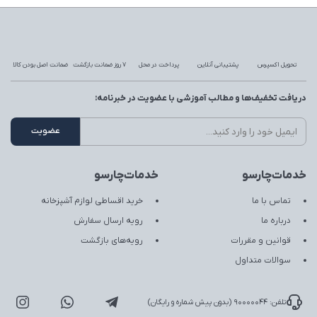
تحویل اکسپرس
پشتیبانی آنلاین
پرداخت در محل
7 روز ضمانت بازگشت
ضمانت اصل بودن کالا
دریافت تخفیف‌ها و مطالب آموزشی با عضویت در خبرنامه:
خدمات‌چارسو
خدمات‌چارسو
تماس با ما
خرید اقساطی لوازم آشپزخانه
درباره ما
رویه ارسال سفارش
قوانین و مقررات
رویه‌های بازگشت
سوالات متداول
تلفن: 90000044 (بدون پیش شماره و رایگان)