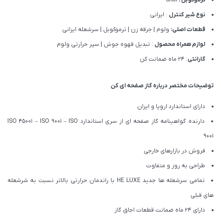
ترموکوبل :
orkli
نوع شیر کنترل
: ایرانی
قطعات اصلی:
ولوم | جرقه زن | ترموکوبل | سرشعله ایرانی
لوازم همراه محصول
: تبدیل قهوه جوش | سپر حرارتی ولوم
گارانتی
: 24 ماه ضمانت کن
توضیحات مختصر درباره گاز صفحه ای کن
دارای استاندارد اروپا و ایران
دارنده گواهینامه گاز صفحه ای از سری استاندارد ISO 45001 – ISO 9001 – ISO
9001
فروش در بازارهای خارجی
طراحی به روز و متفاوت
تمامی سرشعله ها جدید HE LUXE با راندمان حرارتی بالاتر نسبت به شرشعله
های قبلی
دارای 24 ماه ضمانت قطعات اجاق گاز