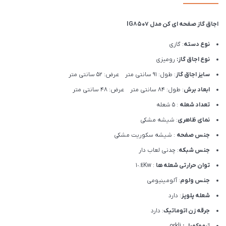
اجاق گاز صفحه ای کن مدل IG8507
نوع دسته
: گازی
نوع اجاق گاز:
رومیزی
سایز اجاق گاز
: طول: 91 سانتی متر عرض: 52 سانتی متر
ابعاد برش
: طول: 84 سانتی متر عرض: 48 سانتی متر
تعداد شعله
: 5 شعله
نمای ظاهری
: شیشه مشکی
جنس صفحه
: شیشه سکوریت مشکی
جنس شبکه
: چدنی لعاب دار
توان حرارتی شعله ها
: ١٠.٤Kw
جنس ولوم
: آلومینیومی
شعله پلوپز
: دارد
جرقه زن اتوماتیک
: دارد