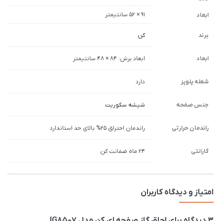
91 × 52 سانتیمتر
ابعاد
برند
کن
ابعاد
ابعاد برش: 84 × 48 سانتیمتر
شعله پلوپز
دارد
جنس صفحه
شیشه سکوریت
راندمان حرارتی
راندمان احتراق 25% بالای حد استاندارد
گارانتی
24 ماه ضمانت کن
امتیاز و دیدگاه کاربران
3 دیدگاه برای
اجاق گاز صفحه ای کن مدل IG8507