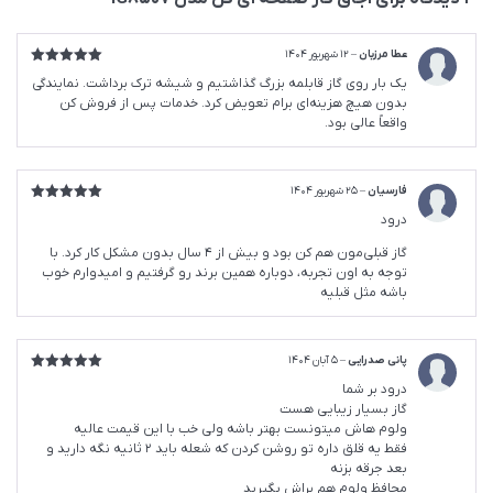
عطا مرزبان
–
12 شهریور 1404
امتیاز
5
از
یک بار روی گاز قابلمه بزرگ گذاشتیم و شیشه ترک برداشت. نمایندگی
5
بدون هیچ هزینه‌ای برام تعویض کرد. خدمات پس از فروش کن
واقعاً عالی بود.
فارسیان
–
25 شهریور 1404
امتیاز
5
از
درود
5
گاز قبلی‌مون هم کن بود و بیش از 4 سال بدون مشکل کار کرد. با
توجه به اون تجربه، دوباره همین برند رو گرفتیم و امیدوارم خوب
باشه مثل قبلیه
پانی صدرایی
–
5 آبان 1404
امتیاز
5
از
درود بر شما
5
گاز بسیار زیبایی هست
ولوم هاش میتونست بهتر باشه ولی خب با این قیمت عالیه
فقط یه قلق داره تو روشن کردن که شعله باید 2 ثانیه نگه دارید و
بعد جرقه بزنه
محافظ ولوم هم براش بگیرید