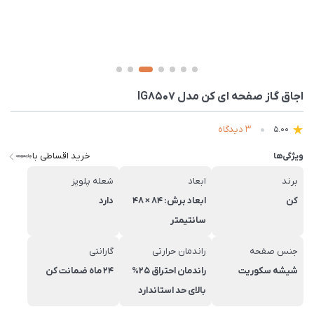
اجاق گاز صفحه ای کن مدل IG8507
3 دیدگاه
5.00
خرید اقساطی با
ویژگی‌ها
برند
ابعاد
شعله پلوپز
کن
ابعاد برش: 84 × 48
دارد
سانتیمتر
جنس صفحه
راندمان حرارتی
گارانتی
شیشه سکوریت
راندمان احتراق 25%
24 ماه ضمانت کن
بالای حد استاندارد