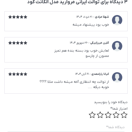
3 دیدگاه برای
توالت ایرانی مروارید مدل الگانت گود
شهلا مرادی
–
21 خرداد 1404
امتیاز
5
از
خوب بود پیشنهاد میشه
5
گلین میرزابیگی
–
26 شهریور 1404
امتیاز
5
از
لعابش خوب بود بسته بنده هم تمیز
5
ممنون از چارسو
کیانا یاراحمدی
–
19 آبان 1404
امتیاز
5
از
از توالت چه انتظاری آخه میشه داشت مثلا ؟؟؟؟
5
خوبه دیگه …..
دیدگاه خود را بنویسید
امتیاز شما
*
دیدگاه شما
*