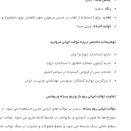
رنگ
: سفید
لعاب
: براق | استفاده از لغاب در مسیر سیفون جهت کاهش بوی نامطبوع و 
تولید کننده
: چینی مینا
توضیحات مختصر درباره توالت ایرانی مروارید
دارای استاندارد اروپا و ایران
تایید آزمون عملکرد مطابق با استاندارد اروپا
خدمات پس از فروش گسترده در سراسر کشور
از بزرگترین تولید کنندگان سرویس بهداشتی چینی در ایران
تفاوت توالت ایرانی
ریم باز
و
ریم بسته
و
ریملس
توالت ایرانی ریم بسته
بیشتر در توالت‌‍‌ های ایرانی مدرن مشاهده می شود. در م
سوراخ ها به صورت آبشاری و یکنواخت در محیط کاسه جاری می شود. توالت ایر
سطح داخلی سنگ شسته می شود و تجمع فضولات و حشرات در سنگ توالت جلو