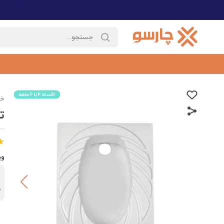
خا
ت
وی
ب
م