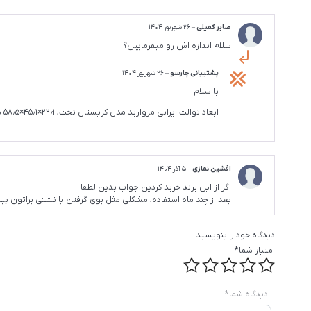
صابر کمیلی
–
26 شهریور 1404
سلام اندازه اش رو میفرمایین؟
پشتیبانی چارسو
–
26 شهریور 1404
با سلام
ابعاد توالت ایرانی مروارید مدل کریستال تخت، ۲۲٫۱×۴۵٫۱×۵۸٫۵ سانتی متر و وزن آن ، ۱۳٫۶ کیلوگرم می باشد.
افشین نمازی
–
5 آذر 1404
اگر از این برند خرید کردین جواب بدین لطفا
بعد از چند ماه استفاده، مشکلی مثل بوی گرفتن یا نشتی براتون پ
دیدگاه خود را بنویسید
امتیاز شما
*
دیدگاه شما
*