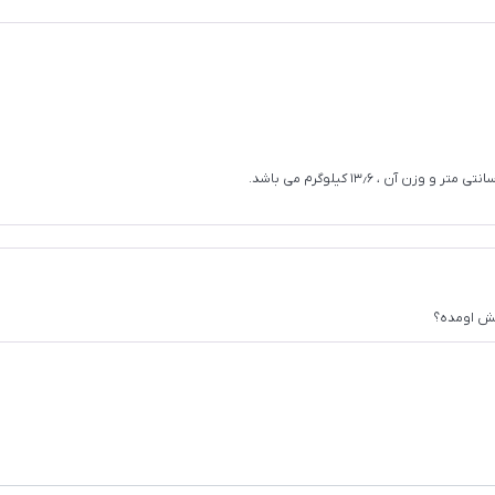
یش اومده؟