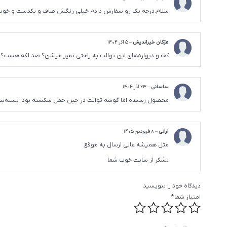
سلام.درجه یک رو سفارش دادم خیلی رنگش صاف و یکدست و خوب 
مژگان خیراندیش
–
5 آذر 1404
کف و دیواره‌های این توالت به راحتی تمیز میشن؟ ضد لکه هست؟
ساسانی
–
23 آذر 1404
محصول رسیده اما گوشه توالت در حین حمل شکسته بود. بسته‌بند
ارانی
–
8 فروردین 1405
مثل همیشه عالی ارسال به موقع
تشکر از سایت خوب شما
دیدگاه خود را بنویسید
امتیاز شما
*