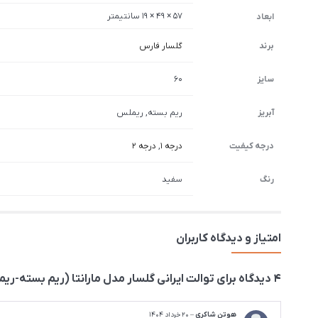
57 × 49 × 19 سانتیمتر
ابعاد
برند
گلسار فارس
سایز
60
آبریز
ریم بسته, ریملس
درجه کیفیت
درجه 1
,
درجه 2
رنگ
سفید
امتیاز و دیدگاه کاربران
4 دیدگاه برای
توالت ایرانی گلسار مدل مارانتا (ریم بسته-ری
هوتن شاکری
–
20 خرداد 1404