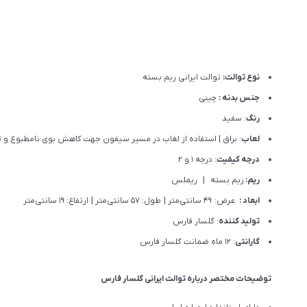
نوع توالت:
توالت ایرانی ریم بسته
جنس بدنه :
چینی
رنگ
: سفید
لعاب
: براق | استفاده از لغاب در مسیر سیفون جهت کاهش بوی نامطبوع و 
درجه کیفیت
: درجه 1 و 2
ریم:
ریم بسته | ریملس
ابعاد :
عرض: 49 سانتی‌متر | طول: 57 سانتی‌متر | ارتفاع: 19 سانتی‌متر
تولید کننده
: گلسار فارس
گارانتی
: 12 ماه ضمانت گلسار فارس
توضیحات مختصر درباره توالت ایرانی گلسار فارس