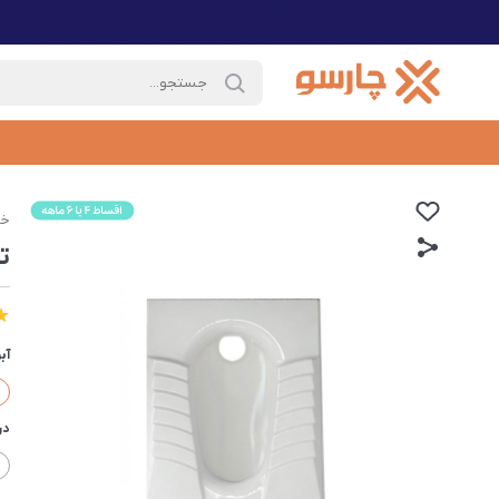
خا
ت
آب
در