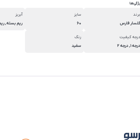
ژگی‌ها
رند
سایز
آبریز
لسار فارس
60
ریم بسته, ر
رجه کیفیت
رنگ
رجه 1, درجه 2
سفید