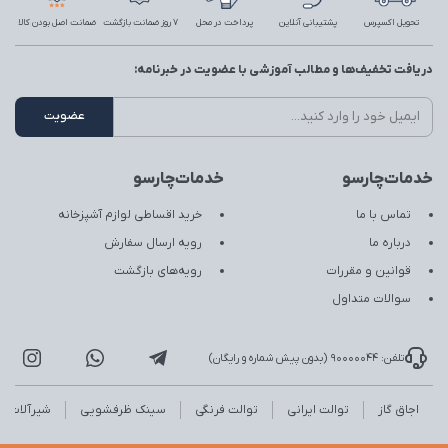
تحویل اکسپرس
پشتیبانی آنلاین
پرداخت در محل
7 روز ضمانت بازگشت
ضمانت اصل بودن کالا
دریافت تخفیف‌ها و مطالب آموزشی با عضویت در خبرنامه:
خدمات‌چارسو
خدمات‌چارسو
تماس با ما
خرید اقساطی لوازم آشپزخانه
درباره ما
رویه ارسال سفارش
قوانین و مقررات
رویه‌های بازگشت
سوالات متداول
تلفن: 90000044 (بدون پیش شماره و رایگان)
اجاق گاز
توالت ایرانی
توالت فرنگی
سینک ظرفشویی
شیرآلات