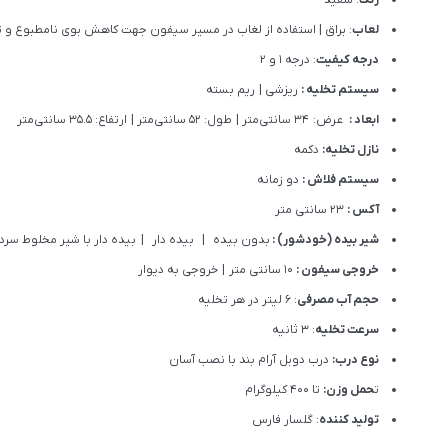
لعاب
: براق | استفاده از لغاب در مسیر سیفون جهت کاهش بوی نامطبوع و 
درجه کیفیت
: درجه 1 و 2
سیستم تخلیه :
ریزشی | ریم بسته
ابعاد :
عرض: 34 سانتی‌متر | طول: 52 سانتی‌متر | ارتفاع: 35.5 سانتی‌متر
نازل تخلیه:
دکمه
سیستم فلاش :
دو زمانه
آکس :
23 سانتی متر
شیر بیده (خودشور) :
بدون بیده | بیده دار | بیده دار با شیر مخلوط سرد 
خروجی سیفون :
10 سانتی متر | خروجی به دیوار
حجم آب مصرفی
: 6 لیتر در هر تخلیه
سرعت تخلیه
: 3 ثانیه
نوع درب:
درب دوبل آرام بند با نصب آسان
ت
حمل وزن:
تا 400 کیلوگرام
تولید کننده
: گلسار فارس