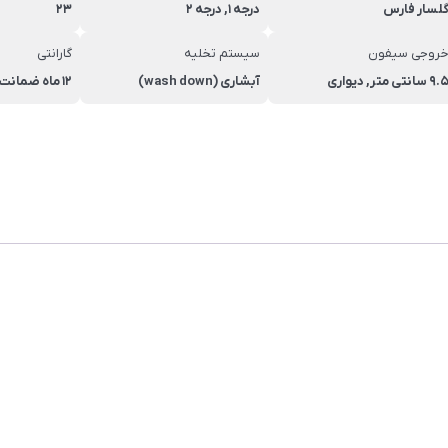
لسار فارس
درجه 1, درجه 2
23
روجی سیفون
سیستم تخلیه
گارانتی
9 سانتی متر, دیواری
آبشاری (wash down)
12 ماه ضمانت گلسار فارس