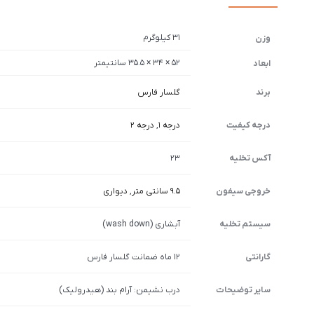
31 کیلوگرم
وزن
52 × 34 × 35.5 سانتیمتر
ابعاد
برند
گلسار فارس
درجه کیفیت
درجه 1
,
درجه 2
آکس تخلیه
23
خروجی سیفون
9.5 سانتی متر
,
دیواری
سیستم تخلیه
آبشاری (wash down)
گارانتی
12 ماه ضمانت گلسار فارس
سایر توضیحات
درب نشیمن: آرام بند (هیدرولیک)