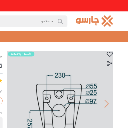
خا
ت
در
وی
ب