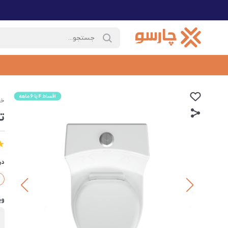
خا
ت
در
وی
ب