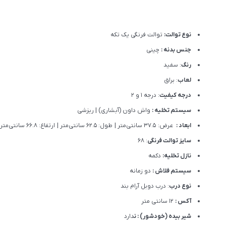
نوع توالت:
توالت فرنگی یک تکه
جنس بدنه :
چینی
رنگ
: سفید
لعاب
: براق
درجه کیفیت
: درجه 1 و 2
سیستم تخلیه :
واش داون (آبشاری) | ریزشی
ابعاد :
عرض: 37.5 سانتی‌متر | طول: 62.5 سانتی‌متر | ارتفاع: 66.8 سانتی‌متر
سایز توالت فرنگی
: 68
نازل تخلیه:
دکمه
سیستم فلاش :
دو زمانه
نوع درب
: درب دوبل آرام بند
آکس :
12 سانتی متر
شیر بیده (خودشور) : ن
دارد