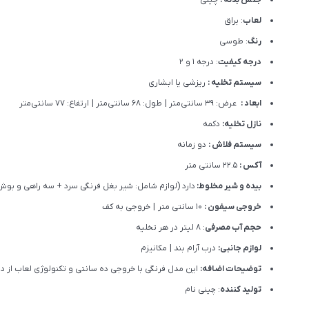
لعاب
: براق
رنگ
: طوسی
درجه کیفیت
: درجه 1 و 2
سیستم تخلیه :
ریزشی یا ابشاری
ابعاد :
عرض: 39 سانتی‌متر | طول: 68 سانتی‌متر | ارتفاع: 77 سانتی‌متر
نازل تخلیه:
دکمه
سیستم فلاش :
دو زمانه
آکس :
22.5 سانتی متر
بیده و شیر مخلوط:
دارد (لوازم شامل: شیر بغل فرنگی سرد + سه راهی و بوش
خروجی سیفون :
10 سانتی متر | خروجی به کف
حجم آب مصرفی
: 8 لیتر در هر تخلیه
لوازم جانبی:
درب آرام بند | مکانیزم
توضیحات اضافه:
این مدل فرنگی با خروجی ده سانتی و تکنولوژی لعاب از د
تولید کننده
: چینی نام