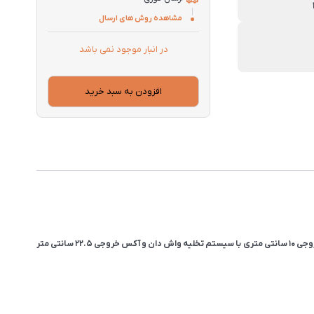
مشاهده روش های ارسال
در انبار موجود نمی باشد
افزودن به سبد خرید
توالت فرنگی گاتریا مدل آرسیتا (Arsita) یکی از جدیدترین مدل های گاتریا و با سایز متوسط میباشد (طول ۶۸ سانتی متر و ارتفاع ۷۷ سانتی متر). این توالت فرنگی دارای خروجی ۱۰ سانتی متری با سیستم تخلیه واش دان و آکس خروجی ۲۲.۵ سانتی متر