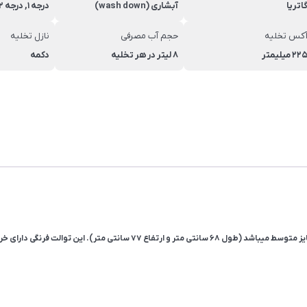
اتریا
آبشاری (wash down)
درجه 1, درجه 2
کس تخلیه
حجم آب مصرفی
نازل تخلیه
22 میلیمتر
8 لیتر در هر تخلیه
دکمه