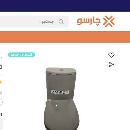
خا
تو
در
وی
ب