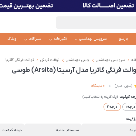
چارسو
سرویس بهداشتی
آشپزخانه
شیرآلات
وبلاگ
نه
سرویس بهداشتی
چینی بهداشتی
توالت فرنگی
توالت فرنگی گاتریا
الت فرنگی گاتریا مدل آرسیتا (Arsita) طوسی
0 دیدگاه
(بدون امتیاز)
جه کیفیت
درجه 1
درجه 2
ژگی‌ها
رند
سیستم تخلیه
درجه کیفیت