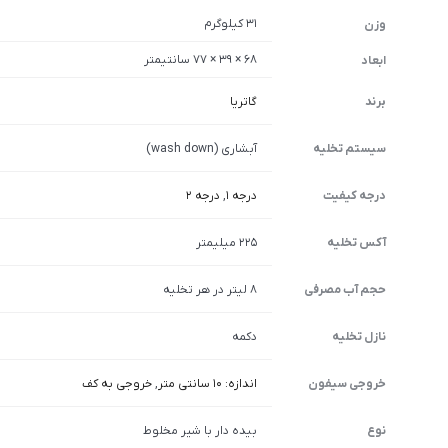
31 کیلوگرم
وزن
68 × 39 × 77 سانتیمتر
ابعاد
برند
گاتریا
سیستم تخلیه
آبشاری (wash down)
درجه کیفیت
درجه 1
,
درجه 2
آکس تخلیه
225 میلیمتر
حجم آب مصرفی
8 لیتر در هر تخلیه
نازل تخلیه
دکمه
خروجی سیفون
اندازه: 10 سانتی متر
,
خروجی به کف
نوع
بیده دار با شیر مخلوط