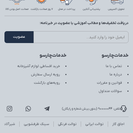
تحویل اکسپرس
پشتیبانی آنلاین
پرداخت در محل
7 روز ضمانت بازگشت
ضمانت اصل بودن کالا
دریافت تخفیف‌ها و مطالب آموزشی با عضویت در خبرنامه:
خدمات‌چارسو
خدمات‌چارسو
تماس با ما
خرید اقساطی لوازم آشپزخانه
درباره ما
رویه ارسال سفارش
قوانین و مقررات
رویه‌های بازگشت
سوالات متداول
تلفن: 90000044 (بدون پیش شماره و رایگان)
اجاق گاز
توالت ایرانی
توالت فرنگی
سینک ظرفشویی
شیرآلات