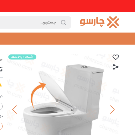
خا
ت
در
نو