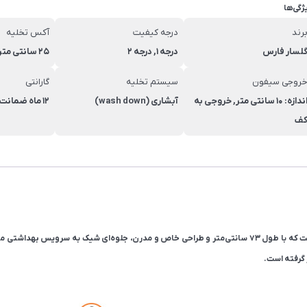
ژگی‌ها
رند
درجه کیفیت
آکس تخلیه
لسار فارس
درجه 1, درجه 2
25 سانتی متر
روجی سیفون
سیستم تخلیه
گارانتی
اندازه: 10 سانتی متر, خروجی به
آبشاری (wash down)
12 ماه ضمانت گلسار فارس
ف
 گرفته است.