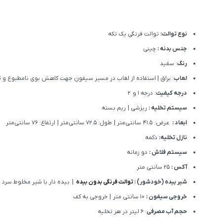
نوع توالت:
توالت فرنگی یک تکه
جنس بدنه :
چینی
رنگ
: سفید
لعاب
: براق | استفاده از لغاب در مسیر سیفون جهت کاهش بوی نامطبوع و 
درجه کیفیت
: درجه 1 و 2
سیستم تخلیه :
ریزشی | ریم بسته
ابعاد :
عرض: 41.5 سانتی‌متر | طول: 72.5 سانتی‌متر | ارتفاع: 76 سانتی‌متر
نازل تخلیه:
دکمه
سیستم فلاش :
دو زمانه
آکس :
25 سانتی متر
شیر بیده (خودشور) :
توالت فرنگی بدون بیده
| بیده دار با شیر مخلوط سرد و
خروجی سیفون :
10 سانتی متر | خروجی به کف
حجم آب مصرفی
: 6 لیتر در هر تخلیه