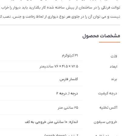
توالت فرنگی را در ساختمان از پیش ساخته شده کار بگذارید باید دیوار را خرا
نیست و می توان آن را در جلوی هر نوع دیواری از لحاظ زخامت و جنس، نصب 
مشخصات محصول
31 کیلوگرم
وزن
72.5 × 41.5 × 76 سانتیمتر
ابعاد
برند
گلسار فارس
درجه کیفیت
درجه 1
,
درجه 2
آکس تخلیه
25 سانتی متر
خروجی سیفون
اندازه: 10 سانتی متر
,
خروجی به کف