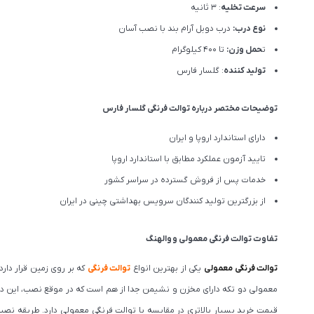
سرعت تخلیه
: 3 ثانیه
نوع درب:
درب دوبل آرام بند با نصب آسان
ت
حمل وزن:
تا 400 کیلوگرام
تولید کننده
: گلسار فارس
توضیحات مختصر درباره توالت فرنگی گلسار فارس
دارای استاندارد اروپا و ایران
تایید آزمون عملکرد مطابق با استاندارد اروپا
خدمات پس از فروش گسترده در سراسر کشور
از بزرگترین تولید کنندگان سرویس بهداشتی چینی در ایران
تفاوت توالت فرنگی
معمولی
و
والهنگ
توالت فرنگی معمولی
یکی از بهترین انواع
توالت فرنگی
که بر روی زمین قرار دا
معمولی دو تکه دارای مخزن و نشیمن جدا از هم است که در موقع نصب، این د
قیمت خرید بسیار بالاتری در مقایسه با توالت فرنگی معمولی دارد. طریقه نصب