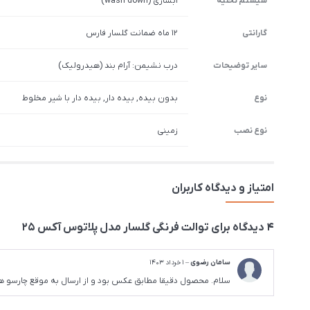
سیستم تخلیه
آبشاری (wash down)
گارانتی
12 ماه ضمانت گلسار فارس
سایر توضیحات
درب نشیمن: آرام بند (هیدرولیک)
نوع
بدون بیده, بیده دار, بیده دار با شیر مخلوط
نوع نصب
زمینی
امتیاز و دیدگاه کاربران
4 دیدگاه برای
توالت فرنگی گلسار مدل پلاتوس آکس 25
سامان رضوی
–
1 خرداد 1403
سلام. محصول دقیقا مطابق عکس بود و از ارسال به موقع چارسو ه