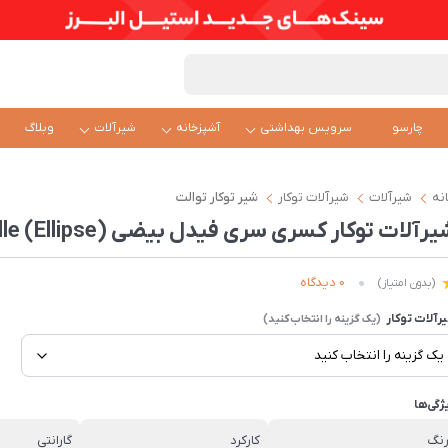
چارسو
سرویس بهداشتی
آشپزخانه
شیرآلات
وبلاگ
نه
شیرآلات
شیرآلات توکار
شیر توکار توالت
رآلات توکار کسری سری فیدل بیضی Fiddle (Ellipse)
0 دیدگاه
(بدون امتیاز)
رآلات توکار
ژگی‌ها
نگ
کارکرد
گارانتی