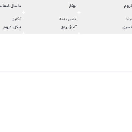
روم
توکار
10 سال ضمانت کسری
رند
جنس بدنه
آبکاری
سری
آلیاژ برنج
نیکل-کروم