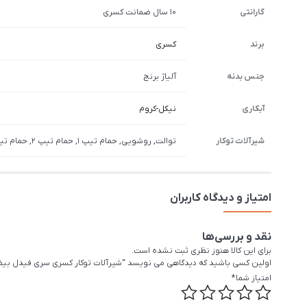
گارانتی
10 سال ضمانت کسری
برند
کسری
جنس بدنه
آلیاژ برنج
آبکاری
نیکل-کروم
شیرآلات توکار
توالت, روشویی, حمام تیپ 1, حمام تیپ 2, حمام تیپ 3, حمام تیپ 4, مکانیزم(داخل باکس) روشویی, مکانیزم(داخل باکس) توالت, مکانیزم(داخل باکس) حمام تیپ ۱ و ۲, مکانیزم(داخل باکس) حمام تیپ ۳ و ۴
امتیاز و دیدگاه کاربران
نقد و بررسی‌ها
برای این کالا هنوز نظری ثبت نشده است.
اولین کسی باشید که دیدگاهی می نویسد “شیرآلات توکار کسری سری فیدل بیضی iddle (Ellipse
امتیاز شما
*