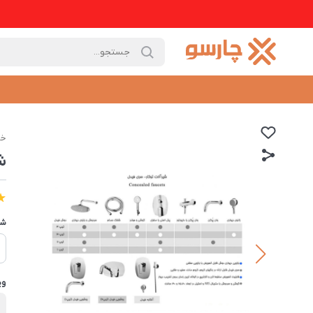
خا
شی
شی
وی
ر