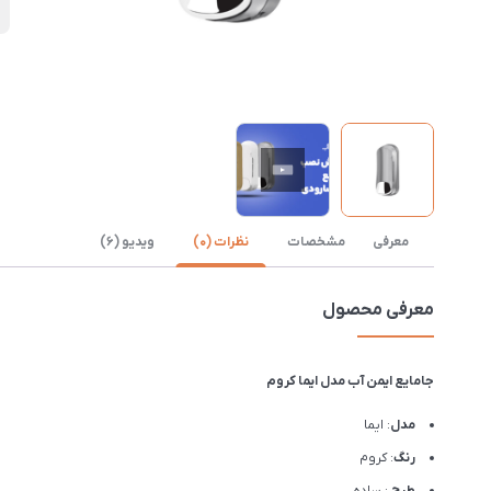
0
معرفی
مشخصات
نظرات (0)
ویدیو (6)
معرفی محصول
جامایع ایمن آب مدل ایما کروم
مدل
: ایما
رنگ
: کروم
طرح
: ساده