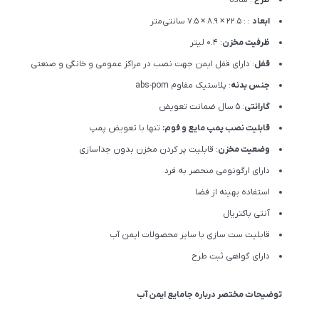
ابعاد
: : 22.5 × 8.9 × 7.5 سانتی‌متر
ظرفیت مخزن
: 0.4 لیتر
قفل
: دارای قفل ایمن جهت نصب در مراکز عمومی و خانگی و صنعتی
جنس بدنه
: پلاستیک مقاوم abs-pom
گارانتی
: 5 سال ضمانت تعویض
قابلیت نصب پمپ مایع و فوم:
تنها با تعویض پمپ
وضعیت مخزن
: قابلیت پر کردن مخزن بدون جداسازی
دارای ارگونومی منحصر به فرد
استفاده بهینه از فضا
آنتی باکتریال
قابلیت ست سازی با سایر محصولات ایمن آب
دارای گواهی ثبت طرح
توضیحات مختصر درباره جامایع ایمن آب