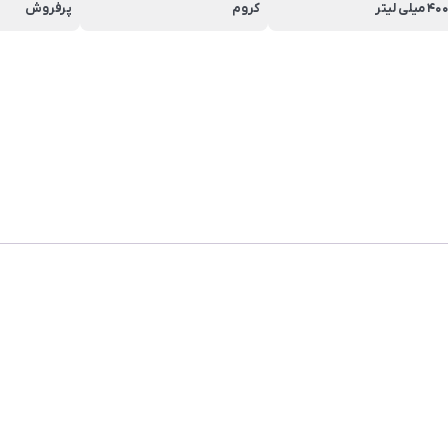
40 میلی لیتر
کروم
پرفروش