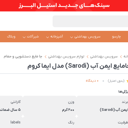
چارسو
سرویس بهداشتی
آشپزخانه
شیرآلات
وبلاگ
نه
سرویس بهداشتی
لوازم سرویس بهداشتی
جا مایع دستشویی و حمام
ایع ایمن آب (Sarodi) مدل ایما کروم
0 دیدگاه
(بدون امتیاز)
ژگی‌ها
رند
وزن
گارانتی
یمن آب (Sarodi)
200 گرم
5 سال ضمانت ایمن آب
رفیت
رنگ
labels