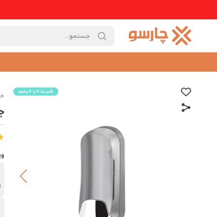
خا
جام
وی
ب
ا
ظ