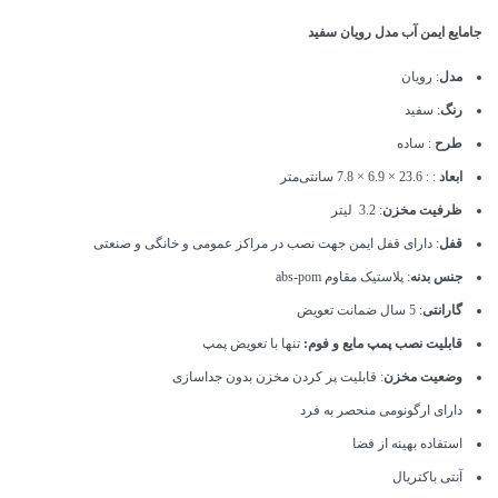
جامایع ایمن آب مدل رویان سفید
مدل
: رویان
رنگ
: سفید
طرح
: ساده
ابعاد
: : 23.6 × 6.9 × 7.8 سانتی‌متر
ظرفیت مخزن
: 3.2 لیتر
قفل
: دارای قفل ایمن جهت نصب در مراکز عمومی و خانگی و صنعتی
جنس بدنه
: پلاستیک مقاوم abs-pom
گارانتی
: 5 سال ضمانت تعویض
قابلیت نصب پمپ مایع و فوم:
تنها با تعویض پمپ
وضعیت مخزن
: قابلیت پر کردن مخزن بدون جداسازی
دارای ارگونومی منحصر به فرد
استفاده بهینه از فضا
آنتی باکتریال