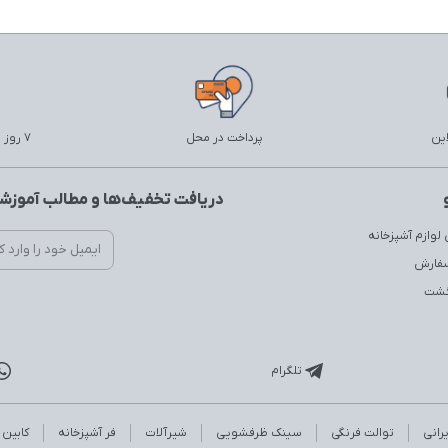
این
پرداخت در محل
7 روز ضمانت بازگشت
دریافت تخفیف‌ها و مطالب آموزشی
لوازم آشپزخانه
سفارش
زگشت
تلگرام
رانی
توالت فرنگی
سینک ظرفشویی
شیرآلات
فر آشپزخانه
کابین