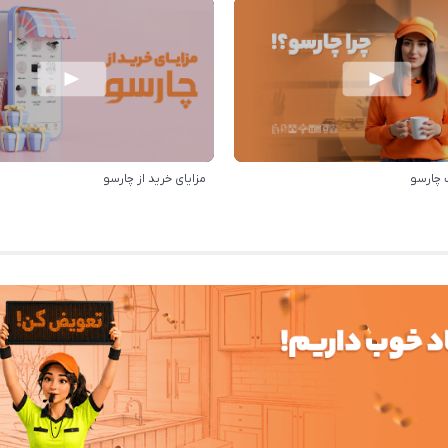
 چارسو
مزایای خرید از چارسو