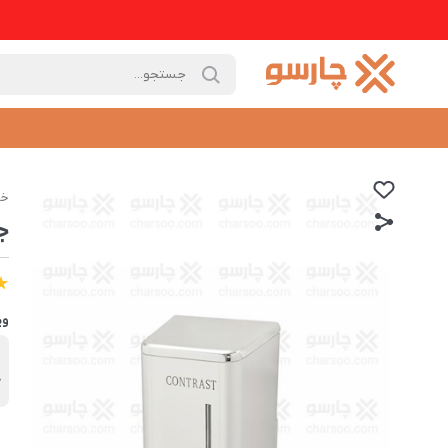
خا
جا
وی
ب
ک