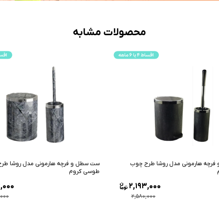
محصولات مشابه
رچه هارمونی مدل روشا طرح ماربل
ست سطل و فرچه هارمونی مدل روشا طرح 
م
مشکی طلایی
8,000
2,193,000
,000
2,580,000