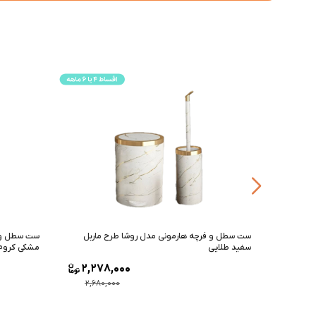
ماربل
ست سطل و فرچه هارمونی مدل روشا طرح چوب
ست سطل و ف
مشکی کروم
طوسی کرو
2,193,000
2,27
2,580,000
2,680