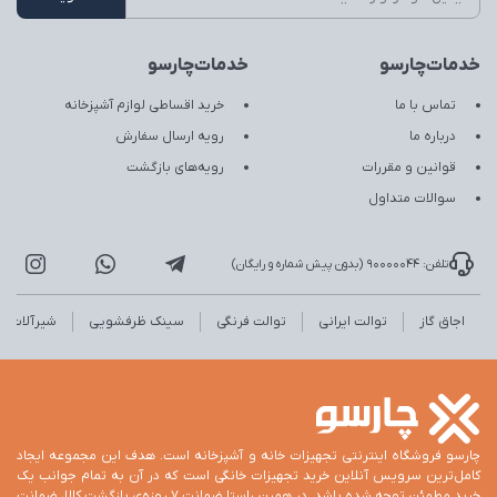
خدمات‌چارسو
خدمات‌چارسو
تماس با ما
خرید اقساطی لوازم آشپزخانه
درباره ما
رویه ارسال سفارش
قوانین و مقررات
رویه‌های بازگشت
سوالات متداول
تلفن: 90000044 (بدون پیش شماره و رایگان)
اجاق گاز
توالت ایرانی
توالت فرنگی
سینک ظرفشویی
شیرآلات
چارسو فروشگاه اینترنتی تجهیزات خانه و آشپزخانه است. هدف این مجموعه ایجاد
کامل‌ترین سرویس آنلاین خرید تجهیزات خانگی است که در آن به تمام جوانب یک
خرید مطمئن توجه شده باشد. در همین راستا ضمانت 7 روزه‌ی بازگشت کالا، ضمانت