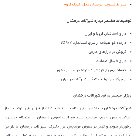
شیر ظرفشویی درخشان مدل آنتیک کروم
توضیحات مختصر درباره شیرآلات درخشان
دارای استاندارد اروپا و ایران
دارنده گواهینامه از سری استاندارد ISO 9001
فروش در بازارهای خارجی
دارای 5 سال ضمانت
خدمات پس از فروش گسترده در سراسر کشور
از بزرگترین تولید کنندگان شیرآلات در ایران
ویژگی منحصر به فرد شیرآلات درخشان
شیرآلات درخشان
با داشتن وزنی مناسب و تولید شده از فلز برنج و ترکیب مجاز
آلیاژهای مس و روی مرغوب است. شیرآلات اهرمی درخشان از استحکام بیشتری
برخوردار شوند و کمتر در معرض فرسایش قرار بگیرند. شیرآلات درخشان با طراحی
زیبا، کیفیت بالا و کنترل آب عالی، یکی از برندهای معتبر در زمینه تولید شیرآلات