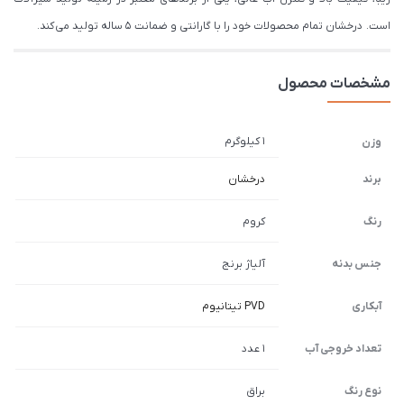
است. درخشان تمام محصولات خود را با گارانتی و ضمانت 5 ساله تولید می کند.
مشخصات محصول
1 کیلوگرم
وزن
برند
درخشان
رنگ
کروم
جنس بدنه
آلیاژ برنج
آبکاری
PVD تیتانیوم
تعداد خروجی آب
1 عدد
نوع رنگ
براق