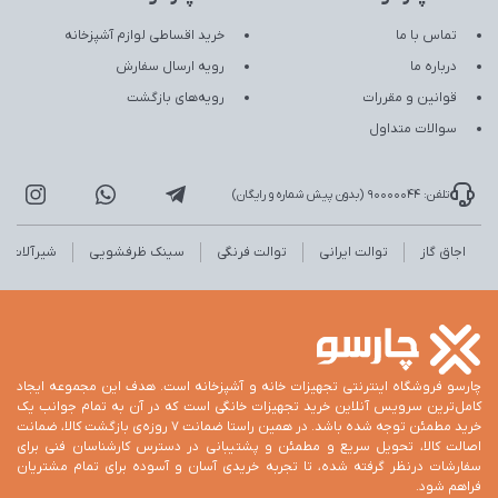
تماس با ما
خرید اقساطی لوازم آشپزخانه
درباره ما
رویه ارسال سفارش
قوانین و مقررات
رویه‌های بازگشت
سوالات متداول
تلفن: 90000044 (بدون پیش شماره و رایگان)
اجاق گاز
توالت ایرانی
توالت فرنگی
سینک ظرفشویی
شیرآلات
چارسو فروشگاه اینترنتی تجهیزات خانه و آشپزخانه است. هدف این مجموعه ایجاد
کامل‌ترین سرویس آنلاین خرید تجهیزات خانگی است که در آن به تمام جوانب یک
خرید مطمئن توجه شده باشد. در همین راستا ضمانت 7 روزه‌ی بازگشت کالا، ضمانت
اصالت کالا، تحویل سریع و مطمئن و پشتیبانی در دسترس کارشناسان فنی برای
سفارشات درنظر گرفته شده، تا تجربه خریدی آسان و آسوده برای تمام مشتریان
فراهم شود.