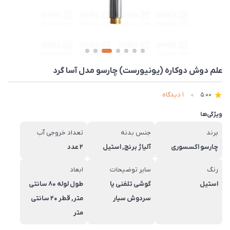
علم دوش دوکاره (یونیورست) چارسو مدل آسا گرد
1 دیدگاه
5.00
ویژگی‌ها
برند
جنس بدنه
تعداد خروجی آب
چارسو اکسسوری
آلیاژ برنج, استیل
2 عدد
رنگ
سایر توضیحات
ابعاد
استیل
گوشی تلفنی یا
طول لوله 80 سانتی
سردوش سیار
متر, قطر 20 سانتی
متر