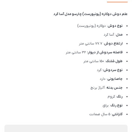
علم دوش دوکاره (یونیورست) چارسو مدل آسا گرد
نوع دوش
: دوکاره (یونیورست)
مدل
: آسا گرد
ارتفاع دوش
: 77.7 سانتی متر
فاصله سردوش از دیوار:
32 سانتی متر
طول شلنگ
: 150 سانتی متر
نوع سردوش:
گرد
جاصابونی
: دارد
جنس بدنه
: آلیاژ برنج
رنگ
: کروم
نوع رنگ
: براق
گارانتی
: 5 سال ضمانت