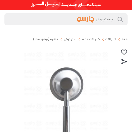
خانه
شیرآلات
شیرآلات حمام
علم دوش
دوکاره (یونیورست)