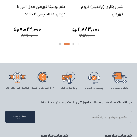
وری
شیر روگازی (پاتفیلر) کروم
علم یونیکا قهرمان مدل البرز با
علم 
ن
قهرمان
گوشی مغناطیسی ۴ حالته
قهرما
7,024,000
11,884,000
8,363,000
14,148,000
تحویل اکسپرس
پشتیبانی آنلاین
پرداخت در محل
7 روز ضمانت بازگشت
ضمانت اصل بودن کالا
دریافت تخفیف‌ها و مطالب آموزشی با عضویت در خبرنامه:
خدمات‌چارسو
خدمات‌چارسو