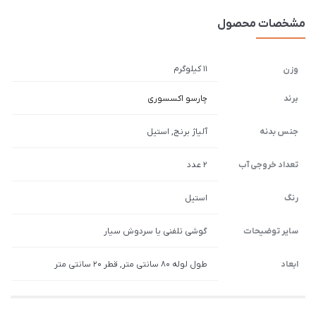
مشخصات محصول
11 کیلوگرم
وزن
برند
چارسو اکسسوری
جنس بدنه
آلیاژ برنج, استیل
تعداد خروجی آب
2 عدد
رنگ
استیل
سایر توضیحات
گوشی تلفنی یا سردوش سیار
ابعاد
طول لوله 80 سانتی متر, قطر 20 سانتی متر