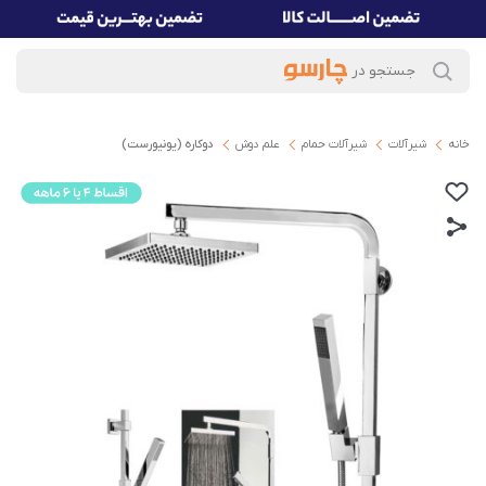
خانه
شیرآلات
شیرآلات حمام
علم دوش
دوکاره (یونیورست)