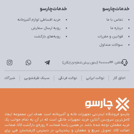
خدمات‌چارسو
خدمات‌چارسو
تماس با ما
خرید اقساطی لوازم آشپزخانه
درباره ما
رویه ارسال سفارش
قوانین و مقررات
رویه‌های بازگشت
سوالات متداول
تلفن: 90000044 (بدون پیش شماره و رایگان)
اجاق گاز
توالت ایرانی
توالت فرنگی
سینک ظرفشویی
شیرآلات
چارسو فروشگاه اینترنتی تجهیزات خانه و آشپزخانه است. هدف این مجموعه ایجاد
کامل‌ترین سرویس آنلاین خرید تجهیزات خانگی است که در آن به تمام جوانب یک
خرید مطمئن توجه شده باشد. در همین راستا ضمانت 7 روزه‌ی بازگشت کالا، ضمانت
اصالت کالا، تحویل سریع و مطمئن و پشتیبانی در دسترس کارشناسان فنی برای