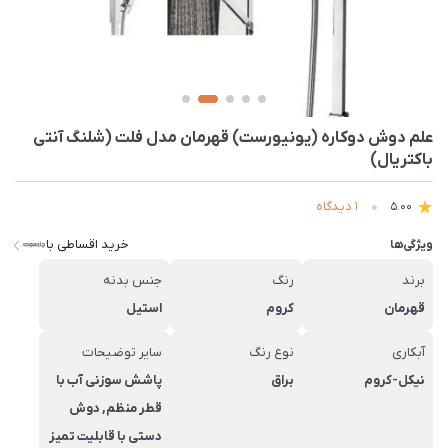
علم دوش دوکاره (یونیورست) قهرمان مدل فلت (شلنگ آنتی
باکتریال)
1 دیدگاه
5.00
خرید اقساطی با
ویژگی‌ها
برند
رنگ
جنس بدنه
قهرمان
کروم
استیل
آبکاری
نوع رنگ
سایر توضیحات
نیکل-کروم
براق
پاشش سوزنی آب با
قطر منظم, دوش
دستی با قابلیت تمیز