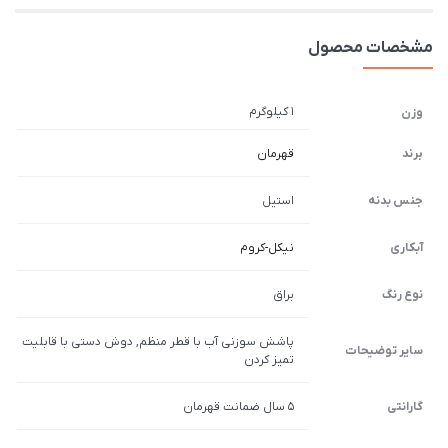
مشخصات محصول
1 کیلوگرم
وزن
برند
قهرمان
جنس بدنه
استیل
آبکاری
نیکل-کروم
نوع رنگ
براق
پاشش سوزنی آب با قطر منظم, دوش دستی با قابلیت
سایر توضیحات
تمیز کردن
گارانتی
5 سال ضمانت قهرمان