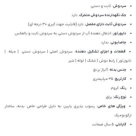
سردوش
: ثابت و دستی
جک نگهدارنده سردوش متحرک
: دارد
سردوش ثابت دارای مفصل
: دارد (قابلیت جهت گیری 30 درجه ای)
دایورتور
: انتقال دهنده آب از سردوش دستی به سردوش ثابت و بالعکس
جاصابونی
: ندارد
قطعات و اجزای تشکیل دهنده
: سردوش اصلی
|
سردوش دستی
|
میله
|
دایورتور
|
رابط دوش
|
شلنگ
|
لوله
|
شیر
جنس بدنه
: آلیاژ برنج
کارتریج
: 35 میلیمتری
رنگ
: کروم
نوع رنگ
: براق
ویژگی های خاص
: رسوب پذیری پایین به دلیل طراحی خاص بدنه، ساختار
ارگونومیک
گارانتی
: 5 سال ضمانت