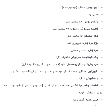
نوع دوش
: دوکاره (یونیورست)
مدل
: ارج
ارتفاع دوش
: 78 سانتی متر
فاصله سردوش از دیوار:
32 سانتی متر
طول شلنگ
: 150 سانتی متر
نوع سردوش:
شیپوری گرد
سردوش
: ثابت و دستی
جک نگهدارنده سردوش متحرک
: دارد
سردوش ثابت دارای مفصل
: دارد (قابلیت جهت گیری 30 درجه ای)
دایورتور
: انتقال دهنده آب از سردوش دستی به سردوش ثابت و بالعکس
جاصابونی
: ندارد
قطعات و اجزای تشکیل دهنده
: سردوش اصلی
|
سردوش دستی
|
دایورتور
|
رابط
دوش
|
شلنگ
|
لوله
جنس بدنه
: آلیاژ برنج