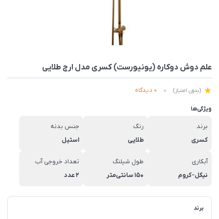
علم دوش دوکاره (یونیورست) کسری مدل ارج طلایی
0 دیدگاه
(بدون امتیاز)
ویژگی‌ها
برند
رنگ
جنس بدنه
کسری
طلایی
استیل
آبکاری
طول شیلنگ
تعداد خروجی آب
نیکل-کروم
150 سانتی‌متر
2 عدد
برند