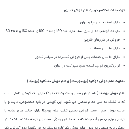
توضیحات مختصر درباره علم دوش کسری
دارای استاندارد اروپا و ایران
دارنده گواهینامه از سری استاندارد ISO 9001 و ISO 14001 و ISO 18001 و ISO 41001
فروش در بازارهای خارجی
دارای 10 سال ضمانت
دارای 10 سال خدمات پس از فروش گسترده در سراسر کشور
از بزرگترین تولید کننده های شیرآلات در ایران
تفاوت
علم دوش دوکاره (یونیورست)
و
علم دوش تک کاره (یونیکا)
علم دوش یونیکا
(علم دوش سیار و متحرک تک کاره) دارای یک گوشی تلفنی است
که با شلنگ به شیر حمام متصل می شود. این گوشی در پایه مخصوص، ثابت و یا
حالت دوش سیار است. گوشی دستی تلفنی علم یونیکا دارای حالت های ساده یا
ترکیبی برای پخش آب بوده که باید به این ویژگی محصول توجه داشته باشید. در
بخش پایه متصل به دیوار علم دوش تک کاره یونیکا، به جز نگهدارنده آبپاش، یک