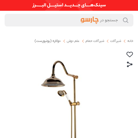
خانه
شیرآلات
شیرآلات حمام
علم دوش
دوکاره (یونیورست)