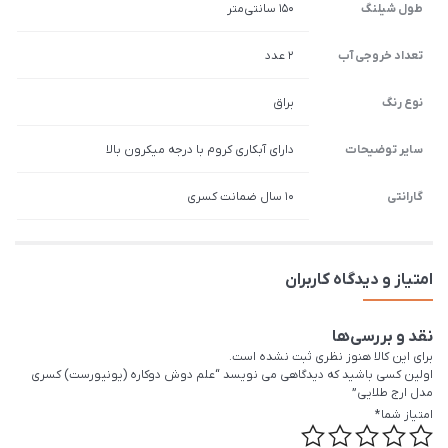
طول شیلنگ
150 سانتی‌متر
تعداد خروجی آب
2 عدد
نوع رنگ
براق
سایر توضیحات
دارای آبکاری کروم با درجه میکرون بالا
گارانتی
10 سال ضمانت کسری
امتیاز و دیدگاه کاربران
نقد و بررسی‌ها
برای این کالا هنوز نظری ثبت نشده است.
اولین کسی باشید که دیدگاهی می نویسد “علم دوش دوکاره (یونیورست) کسری
مدل ارج طلایی”
امتیاز شما
*