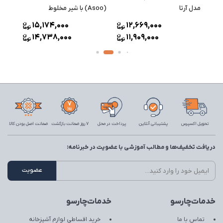
مدل آرتا
(Asoo) با شیر مخلوط
بسته
15,174,000
12,669,000
14,738,000
11,909,000
تحویل اکسپرس
پشتیبانی آنلاین
پرداخت در محل
7 روز ضمانت بازگشت
ضمانت اصل بودن کالا
دریافت تخفیف‌ها و مطالب آموزشی با عضویت در خبرنامه:
خدمات‌چارسو
خدمات‌چارسو
تماس با ما
خرید اقساطی لوازم آشپزخانه