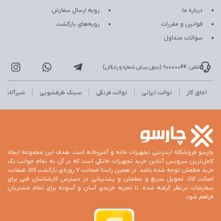
درباره ما
رویه ارسال سفارش
قوانین و مقررات
رویه‌های بازگشت
سوالات متداول
تلفن: 90000044 (بدون پیش شماره و رایگان)
اجاق گاز
توالت ایرانی
توالت فرنگی
سینک ظرفشویی
شیرآلات
چارسو فروشگاه اینترنتی تجهیزات خانه و آشپزخانه است. هدف این مجموعه ایجاد
کامل‌ترین سرویس آنلاین خرید تجهیزات خانگی است که در آن به تمام جوانب یک
خرید مطمئن توجه شده باشد. در همین راستا ضمانت 7 روزه‌ی بازگشت کالا، ضمانت
اصالت کالا، تحویل سریع و مطمئن و پشتیبانی در دسترس کارشناسان فنی برای
سفارشات درنظر گرفته شده، تا تجربه خریدی آسان و آسوده برای تمام مشتریان
فراهم شود.