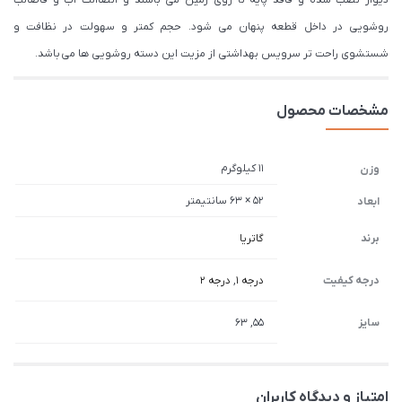
دیوار نصب شده و فاقد پایه تا روی زمین می باشند و اتصاالت آب و فاضالب
روشویی در داخل قطعه پنهان می شود. حجم کمتر و سهولت در نظافت و
شستشوی راحت تر سرویس بهداشتی از مزیت این دسته روشویی ها می باشد.
مشخصات محصول
11 کیلوگرم
وزن
52 × 63 سانتیمتر
ابعاد
برند
گاتریا
درجه کیفیت
درجه 1
,
درجه 2
سایز
55, 63
امتیاز و دیدگاه کاربران