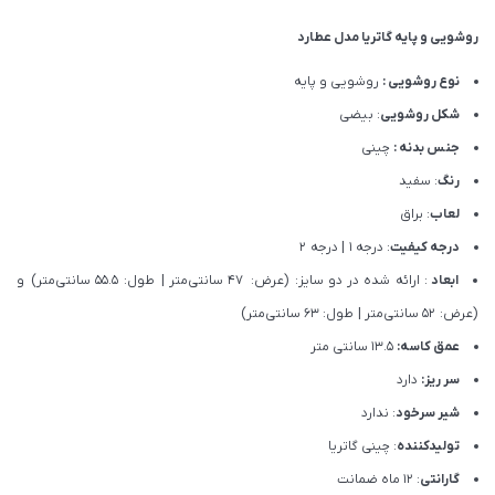
روشویی و پایه گاتریا مدل عطارد
نوع روشویی :
روشویی و پایه
شکل روشویی
: بیضی
جنس بدنه :
چینی
رنگ
: سفید
لعاب
: براق
درجه کیفیت
: درجه 1 | درجه 2
ابعاد
: ارائه شده در دو سایز: (عرض: 47 سانتی‌متر | طول: 55.5 سانتی‌متر) و
(عرض: 52 سانتی‌متر | طول: 63 سانتی‌متر)
عمق کاسه:
13.5 سانتی متر
سر ریز:
دارد
شیر سرخود
: ندارد
تولیدکننده
: چینی گاتریا
گارانتی
: 12 ماه ضمانت