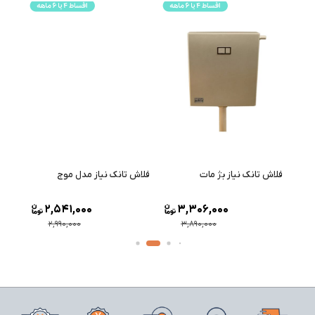
فلاش تانک نیاز بژ مات
فلاش تانک نیاز مدل موج
فلاش 
2,541,000
3,306,000
2,990,000
3,890,000