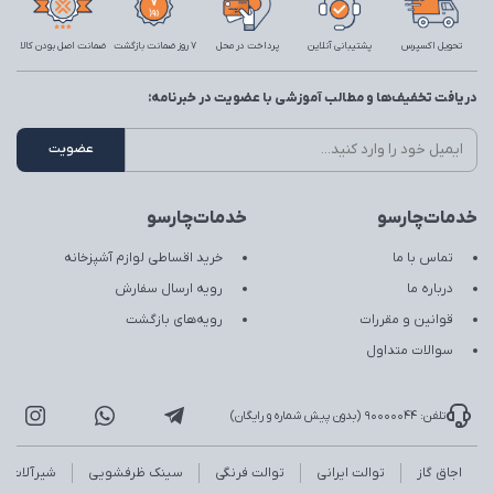
تحویل اکسپرس
پشتیبانی آنلاین
پرداخت در محل
7 روز ضمانت بازگشت
ضمانت اصل بودن کالا
دریافت تخفیف‌ها و مطالب آموزشی با عضویت در خبرنامه:
خدمات‌چارسو
خدمات‌چارسو
تماس با ما
خرید اقساطی لوازم آشپزخانه
درباره ما
رویه ارسال سفارش
قوانین و مقررات
رویه‌های بازگشت
سوالات متداول
تلفن: 90000044 (بدون پیش شماره و رایگان)
اجاق گاز
توالت ایرانی
توالت فرنگی
سینک ظرفشویی
شیرآلات