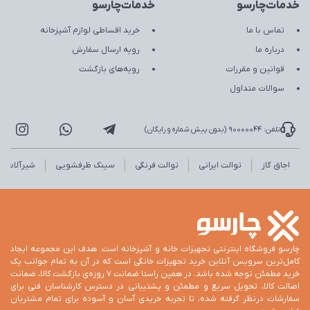
خدمات‌چارسو
خدمات‌چارسو
تماس با ما
خرید اقساطی لوازم آشپزخانه
درباره ما
رویه ارسال سفارش
قوانین و مقررات
رویه‌های بازگشت
سوالات متداول
تلفن: 90000044 (بدون پیش شماره و رایگان)
اجاق گاز
توالت ایرانی
توالت فرنگی
سینک ظرفشویی
شیرآلات
چارسو فروشگاه اینترنتی تجهیزات خانه و آشپزخانه است. هدف این مجموعه ایجاد
کامل‌ترین سرویس آنلاین خرید تجهیزات خانگی است که در آن به تمام جوانب یک
خرید مطمئن توجه شده باشد. در همین راستا ضمانت 7 روزه‌ی بازگشت کالا، ضمانت
اصالت کالا، تحویل سریع و مطمئن و پشتیبانی در دسترس کارشناسان فنی برای
سفارشات درنظر گرفته شده، تا تجربه خریدی آسان و آسوده برای تمام مشتریان