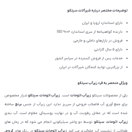
توضیحات مختصر درباره شیرآلات سیتکو
دارای استاندارد اروپا و ایران
دارنده گواهینامه از سری استاندارد ISO 9002
فروش در بازارهای داخلی و خارجی
دارای 5 سال گارانتی
خدمات پس از فروش گسترده در سراسر کشور
از بزرگترین تولید کنندگان شیرآلات در ایران
ویژگی منحصر به فرد
زیرآب
سیتکو
یکی از محصولات سیتکو
زیرآب اتومات
است.
زیرآب اتومات سیتکو
شیار مخصوص
برای جمع آوری آب فاضلاب خروجی از سرریز ندارد. این زیرآب از جنس
برنج
ساخته
شده است که در مقابل رطوبت، آب و در نهایت پوسیدگی مقاوم است. آب بندی
زیرآب اتومات سیتکو
توسط دو واشر سیلیکونی انجام می شود که در زمان های
طولانی از نشست آب جلوگیری می کند.
زیرآب اتومات سیتکو
در رنگ های
کروم
،