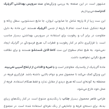
مشهور است. در این صفحه به بررسی ویژگی‌های
ست سرویس بهداشتی آکریلیک
کنتراست
می‌پردازیم.
این ست زیبا از 5 پارچه شامل جا صابونی، لیوان، جا مایع دستشویی، سطل زباله و
فرچه تشکیل شده است. تمام 5 پارچه از جنس
آکریلیک
هستند. این ماده به دلیل
مقاومت در برابر آب و رطوبت برای استفاده در سرویس بهداشتی بسیار مناسب
است. با قرارگیری دائم در کنار رطوبت و قطرات آب هیچ فرسودگی در آکرلیک ایجاد
نمی‌شود. به طبع تمام سطوح این ست
کاملا قابل شستشو
هستند و برای نظافت
هیچ نگرانی نخواهید داشت.
ماده آکریلیک از پلاستیک مقاوم‌تر است و
با ضربه و افتادن از ارتفاع آسیبی نمی‌بیند
.
این ویژگی کمک می‌کند تا محصول عمر و دوام بالایی داشته باشد. قرارگیری فرچه در
محفظه به گونه‌ای است که هیچ دیدی از مقابل ندارد و فقط هنگام استفاده، فرچه از
محل خود خارج می‌شود.
طراحی ظاهر محصول بسیار
جذاب
با رنگ‌بندی متنوع است. در کنار رنگ‌های زیبای
بدنه، برای دسته‌ی فرچه و جامایعی از رنگ نقره‌ای استفاده شده است. در مجموع