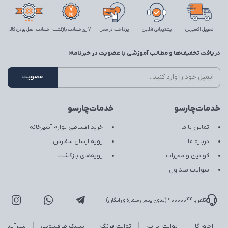
تحویل اکسپرس
پشتیبانی آنلاین
پرداخت در محل
7 روز ضمانت بازگشت
ضمانت اصل بودن کالا
دریافت تخفیف‌ها و مطالب آموزشی با عضویت در خبرنامه:
خدمات‌چارسو
خدمات‌چارسو
تماس با ما
خرید اقساطی لوازم آشپزخانه
درباره ما
رویه ارسال سفارش
قوانین و مقررات
رویه‌های بازگشت
سوالات متداول
تلفن: 90000044 (بدون پیش شماره و رایگان)
اجاق گاز
توالت ایرانی
توالت فرنگی
سینک ظرفشویی
شیرآلات