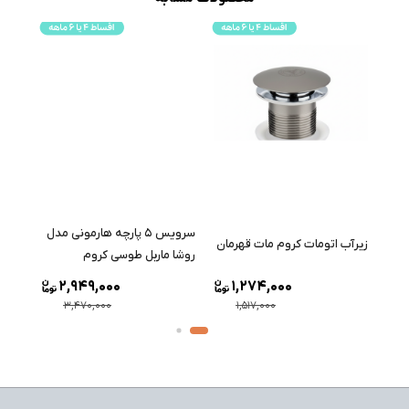
سرویس 5 پارچه هارمونی مدل
ست س
زیرآب اتومات کروم مات قهرمان
روشا ماربل طوسی کروم
آوا س
2,949,000
1,274,000
3,470,000
1,517,000