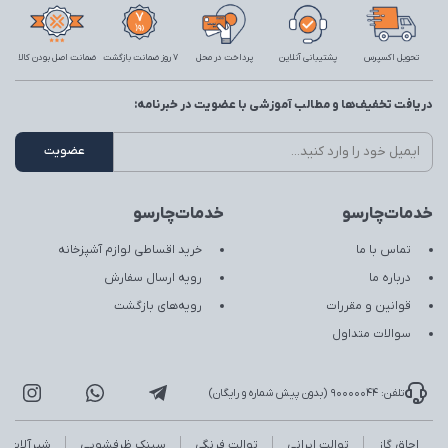
تحویل اکسپرس
پشتیبانی آنلاین
پرداخت در محل
7 روز ضمانت بازگشت
ضمانت اصل بودن کالا
دریافت تخفیف‌ها و مطالب آموزشی با عضویت در خبرنامه:
خدمات‌چارسو
خدمات‌چارسو
تماس با ما
خرید اقساطی لوازم آشپزخانه
درباره ما
رویه ارسال سفارش
قوانین و مقررات
رویه‌های بازگشت
سوالات متداول
تلفن: 90000044 (بدون پیش شماره و رایگان)
اجاق گاز
توالت ایرانی
توالت فرنگی
سینک ظرفشویی
شیرآلات