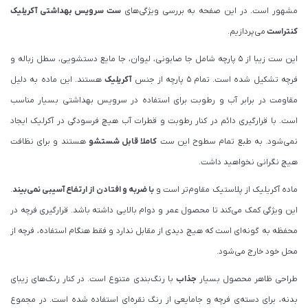
مشهور است. در این صفحه به بررسی ویژگی‌های
ست سرویس بهداشتی آکریلیک
کنتراست
می‌پردازیم.
این ست زیبا از 5 پارچه شامل جا صابونی، لیوان، جا مایع دستشویی، سطل زباله و
فرچه تشکیل شده است. تمام 5 پارچه از جنس
آکریلیک
هستند. این ماده به دلیل
مقاومت در برابر آب و رطوبت برای استفاده در سرویس بهداشتی بسیار مناسب
است. با قرارگیری دائم در کنار رطوبت و قطرات آب هیچ فرسودگی در آکرلیک ایجاد
نمی‌شود. به طبع تمام سطوح این ست
کاملا قابل شستشو
هستند و برای نظافت
هیچ نگرانی نخواهید داشت.
ماده آکریلیک از پلاستیک مقاوم‌تر است و
با ضربه و افتادن از ارتفاع آسیبی نمی‌بیند
.
این ویژگی کمک می‌کند تا محصول عمر و دوام بالایی داشته باشد. قرارگیری فرچه در
محفظه به گونه‌ای است که هیچ دیدی از مقابل ندارد و فقط هنگام استفاده، فرچه از
محل خود خارج می‌شود.
طراحی ظاهر محصول بسیار
جذاب
با رنگ‌بندی متنوع است. در کنار رنگ‌های زیبای
بدنه، برای دسته‌ی فرچه و جامایعی از رنگ نقره‌ای استفاده شده است. در مجموع